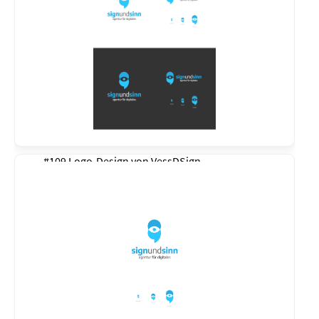
#109 Logo-Design von
VessDSign