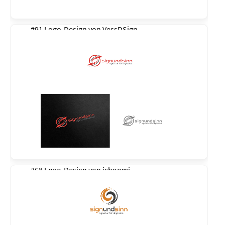
#91 Logo-Design von
VessDSign
#68 Logo-Design von
ichoomi