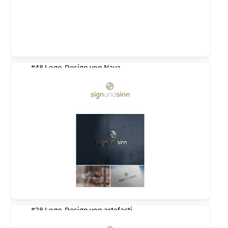
#48 Logo-Design von
Naya
#28 Logo-Design von
artefacti