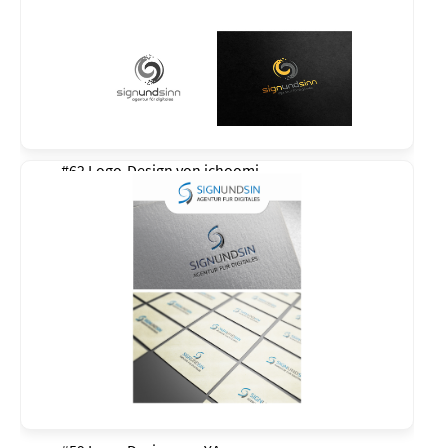
#62 Logo-Design von
ichoomi