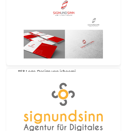
#58 Logo-Design von
ichoomi