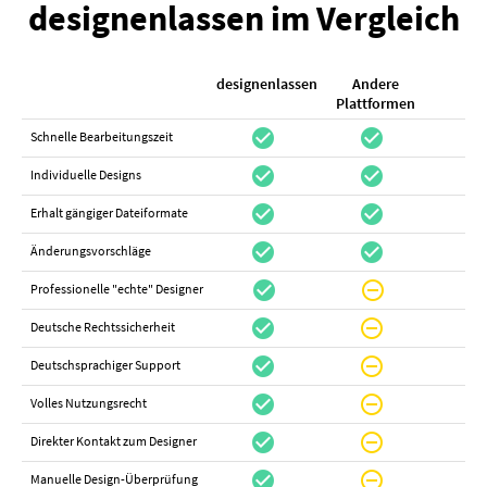
designenlassen im Vergleich
designenlassen
Andere
K
Plattformen
check_circle
check_circle
check_cir
Schnelle Bearbeitungszeit
check_circle
check_circle
do_not_distur
Individuelle Designs
check_circle
check_circle
canc
Erhalt gängiger Dateiformate
check_circle
check_circle
canc
Änderungsvorschläge
check_circle
do_not_disturb_on
canc
Professionelle "echte" Designer
check_circle
do_not_disturb_on
canc
Deutsche Rechtssicherheit
check_circle
do_not_disturb_on
canc
Deutschsprachiger Support
check_circle
do_not_disturb_on
do_not_distur
Volles Nutzungsrecht
check_circle
do_not_disturb_on
canc
Direkter Kontakt zum Designer
check_circle
do_not_disturb_on
canc
Manuelle Design-Überprüfung