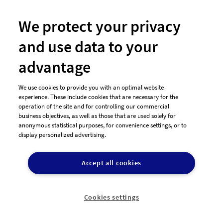
Logo-Wettbewerb
We protect your privacy
Logo-Beispiele
Flyer-Beispiele
and use data to your
Visitenkarten-Beispiele
advantage
Agentur-Account
We use cookies to provide you with an optimal website
Markenanmeldung
experience. These include cookies that are necessary for the
Logo-Shop
operation of the site and for controlling our commercial
business objectives, as well as those that are used solely for
Designer finden
anonymous statistical purposes, for convenience settings, or to
display personalized advertising.
Grafikdesigner in der Nähe
Accept all cookies
Über designenlassen.de
Blog
Cookies settings
Presse