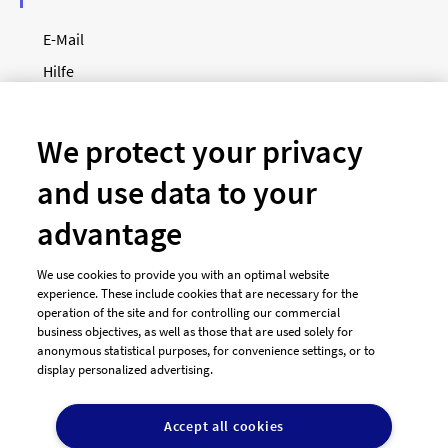
E-Mail
Hilfe
Newsletter
So funktioniert's
We protect your privacy
and use data to your
Unsere Zahlungsarten
advantage
We use cookies to provide you with an optimal website
experience. These include cookies that are necessary for the
operation of the site and for controlling our commercial
business objectives, as well as those that are used solely for
anonymous statistical purposes, for convenience settings, or to
display personalized advertising.
© 2026 designenlassen.de
AGB Auftraggeber
Accept all cookies
AGB Dienstleister
Datenschutz
Impressum