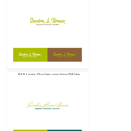
#10 Logo-Design von
VessDSign