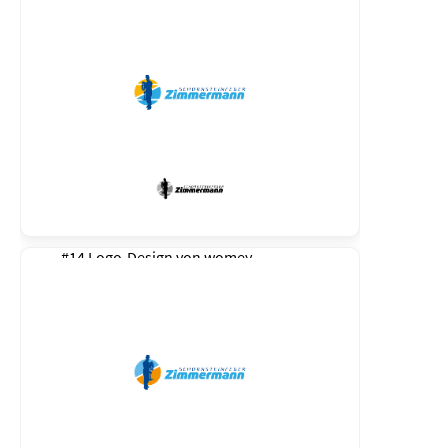
#14 Logo-Design von
womey