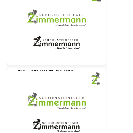
#107 Logo-Design von
Zepp