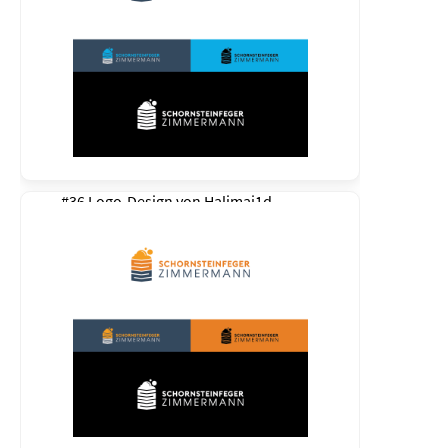
#36 Logo-Design von
Halimaj1d