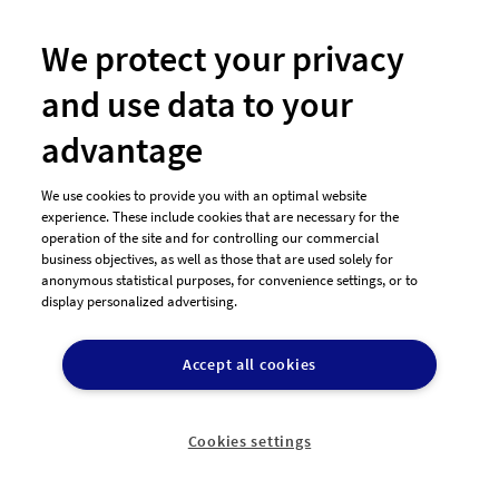
designenlassen.de ist eine einfache, schnelle und risikolose
We protect your privacy
Alternative um ein professionelles Design zu einem
and use data to your
bezahlbaren Preis zu bekommen.
advantage
Jetzt Design erstellen
We use cookies to provide you with an optimal website
experience. These include cookies that are necessary for the
operation of the site and for controlling our commercial
business objectives, as well as those that are used solely for
anonymous statistical purposes, for convenience settings, or to
display personalized advertising.
Accept all cookies
Cookies settings
Hast Du noch Fragen?