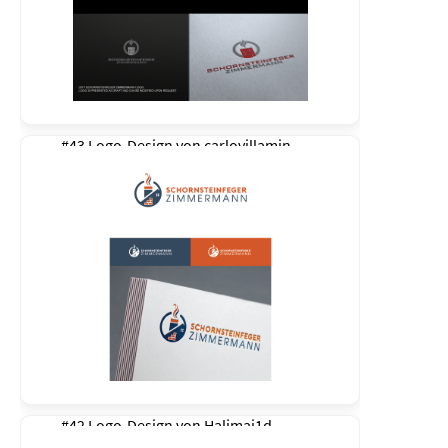
#43 Logo-Design von
carlovillamin
#42 Logo-Design von
Halimaj1d