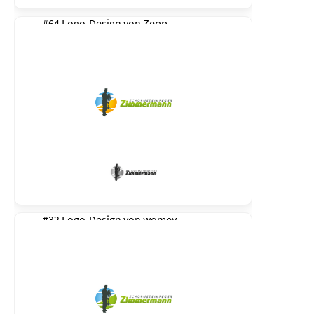
#64 Logo-Design von
Zepp
#32 Logo-Design von
womey