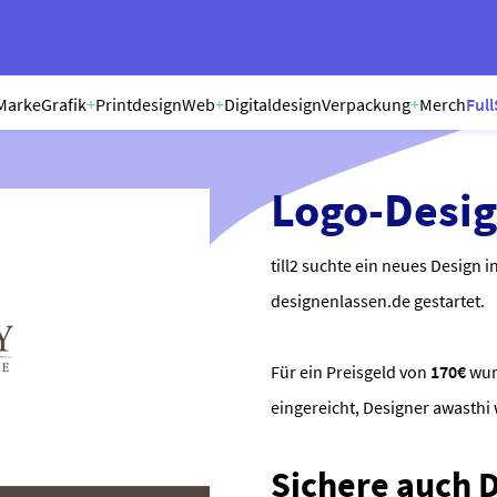
Marke
Grafik
+
Printdesign
Web
+
Digitaldesign
Verpackung
+
Merch
Full
Logo-Desi
till2 suchte ein neues Design 
designenlassen.de gestartet.
Für ein Preisgeld von
170€
wu
eingereicht, Designer awasth
Sichere auch Di