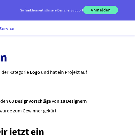
Anmelden
So funktioniert's
Unsere Designer
Support
Service
gn
in der Kategorie
Logo
und hat ein Projekt auf
rden
63 Designvorschläge
von
18 Designern
i wurde zum Gewinner gekürt.
r jetzt ein