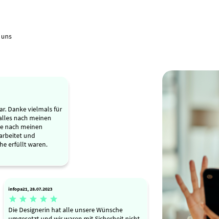
 uns
r. Danke vielmals für
 alles nach meinen
de nach meinen
arbeitet und
he erfüllt waren.
infopa21, 28.07.2023





Die Designerin hat alle unsere Wünsche
umgesetzt und wir waren mit Sicherheit nicht