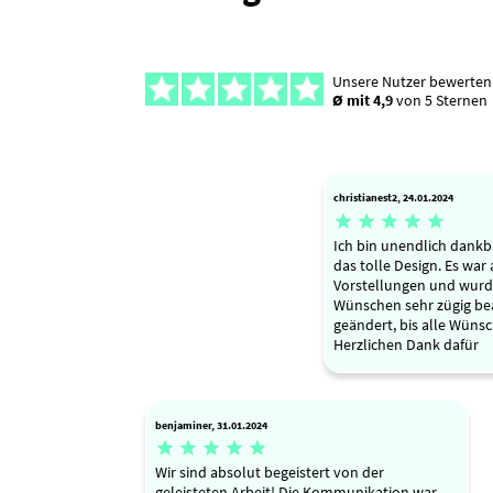
Unsere Nutzer bewerten
Ø mit 4,9
von 5 Sternen
christianest2, 24.01.2024





Ich bin unendlich dankba
das tolle Design. Es war
Vorstellungen und wur
Wünschen sehr zügig be
geändert, bis alle Wünsc
Herzlichen Dank dafür
benjaminer, 31.01.2024





Wir sind absolut begeistert von der
geleisteten Arbeit! Die Kommunikation war