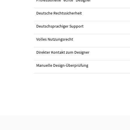
Professionelle "echte" Designer
Deutsche Rechtssicherheit
#21 Logo-Design von
Morar
Deutschsprachiger Support
Volles Nutzungsrecht
Direkter Kontakt zum Designer
Manuelle Design-Überprüfung
#3 Logo-Design von
immobiliare