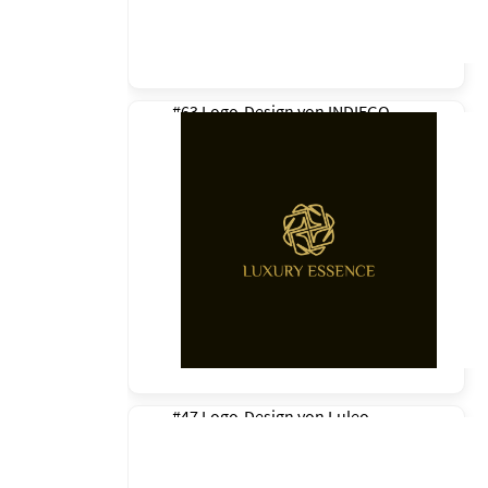
#63 Logo-Design von
INDIEGO
#47 Logo-Design von
Luleo