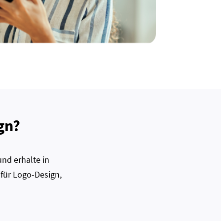
gn?
nd erhalte in
 für Logo-Design,