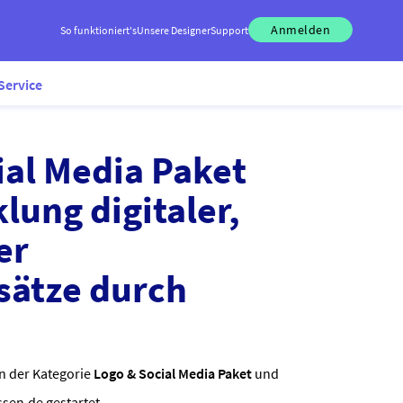
Anmelden
So funktioniert's
Unsere Designer
Support
Service
ial Media Paket
lung digitaler,
er
sätze durch
in der Kategorie
Logo & Social Media Paket
und
ssen.de gestartet.