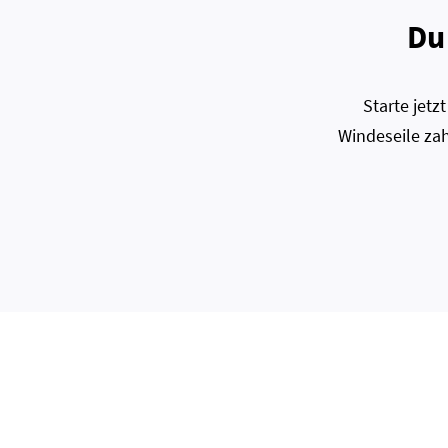
Du
Starte jet
Windeseile zah