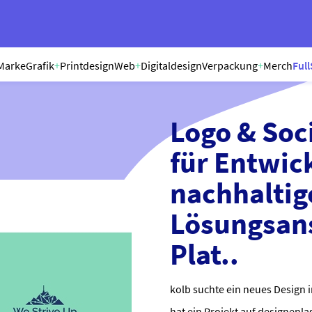
Marke
Grafik
+
Printdesign
Web
+
Digitaldesign
Verpackung
+
Merch
Full
Logo & Soc
für Entwick
nachhaltig
Lösungsan
Plat..
kolb suchte ein neues Design 
hat ein Projekt auf designenla