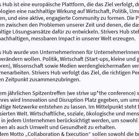
s Hub ist eine europäische Plattform, die das Ziel verfolgt, 
logien eine nachhaltige Wirkung auf Wirtschaft, Politik, Um
en, und eine aktive, engagierte Community zu formen. Die Pl
en zwischen den Problemen unserer Zeit und denen, die das 
tige Lösungsansätze dafür zu entwickeln. Strivers Hub steh
nachhaltigen, messbaren Impact in unserer Welt erzeugen.
rs Hub wurde von UnternehmerInnen für UnternehmerInnen 
verändern wollen. Politik, Wirtschaft (Start-ups, kleine un
oren), Wissenschaft sowie Medien werdengleichermaßen ver
enarbeiten. Strivers Hub verfolgt das Ziel, die richtigen P
gen Zeitpunkt zusammenzubringen.
nem jährlichen Spitzentreffen (we strive up*the conference)
hres wird Innovation und Disruption Platz gegeben, um um
ltige Netzwerke entstehen zu lassen. Im Mittelpunkt steht N
lisierten Welt. Wirtschaftliche, soziale, ökologische und 
g in jedem Unternehmen berücksichtigt werden, um sowohl
en als auch Umwelt und Gesundheit zu erhalten.
dem Motto „Collaboration & Execution“ sollen sowohl die