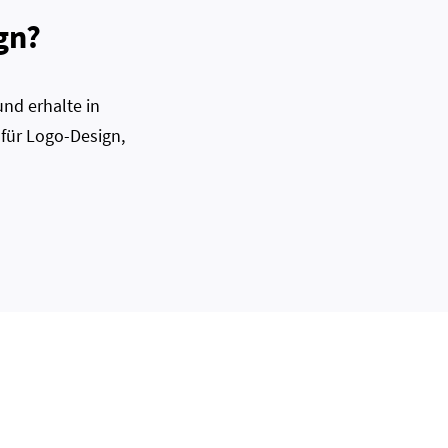
gn?
nd erhalte in
 für Logo-Design,