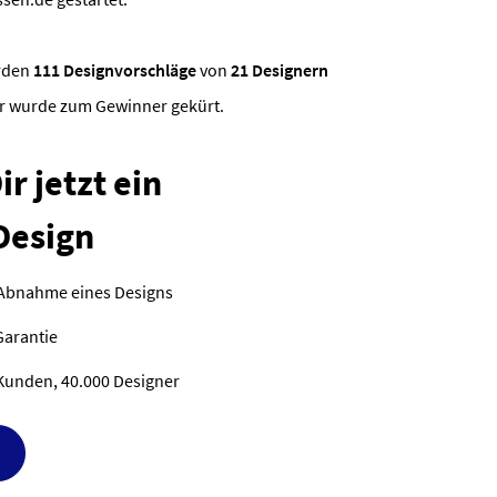
rden
111 Designvorschläge
von
21 Designern
jr wurde zum Gewinner gekürt.
r jetzt ein
Design
 Abnahme eines Designs
Garantie
Kunden, 40.000 Designer