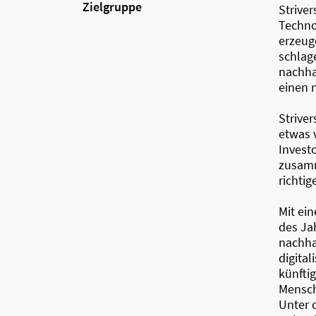
Zielgruppe
Striver
Techno
erzeug
schlag
nachhal
einen 
Strive
etwas 
Invest
zusamm
richti
Mit ei
des Ja
nachha
digita
künfti
Mensch
Unter 