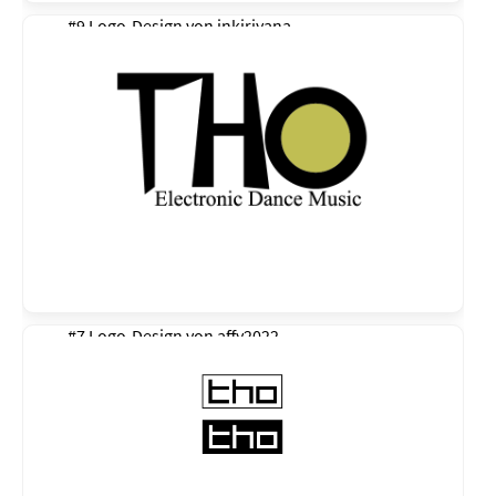
#9 Logo-Design von
inkiriyana
#7 Logo-Design von
affy2022