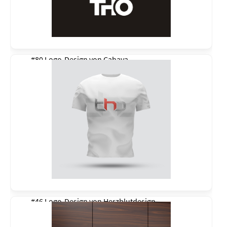
#80 Logo-Design von
Cahaya
#46 Logo-Design von
Herzblutdesign