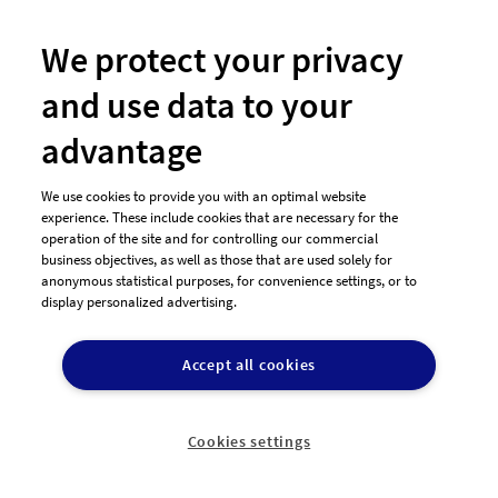
Newsletter
So funktioniert's
We protect your privacy
and use data to your
Unsere Zahlungsarten
advantage
We use cookies to provide you with an optimal website
experience. These include cookies that are necessary for the
operation of the site and for controlling our commercial
business objectives, as well as those that are used solely for
anonymous statistical purposes, for convenience settings, or to
display personalized advertising.
© 2026 designenlassen.de
AGB Auftraggeber
Accept all cookies
AGB Dienstleister
Datenschutz
Impressum
Vergütungsregeln
Cookie-Einstellungen

DE
Cookies settings