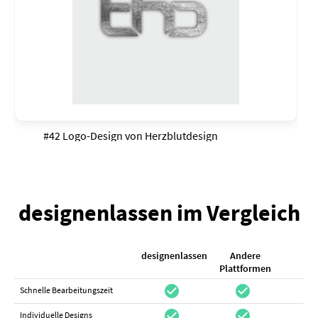
#42 Logo-Design von
Herzblutdesign
designenlassen im Vergleich
designenlassen
Andere
K
Plattformen
check_circle
check_circle
check_cir
Schnelle Bearbeitungszeit
check_circle
check_circle
do_not_distur
Individuelle Designs