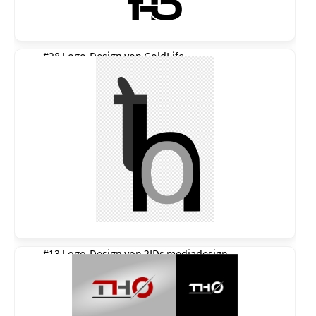
#28 Logo-Design von
GoldLife
#13 Logo-Design von
2IDs mediadesign