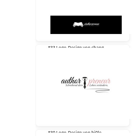
#33 Logo-Design von
chang
#30 Logo-Design von
bj0le