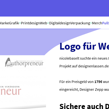
Marke
Grafik
+
Printdesign
Web
+
Digitaldesign
Verpackung
+
Merch
Full
Logo für W
nicolebaselt suchte ein neues 
Projekt auf designenlassen.de 
Für ein Preisgeld von
175€
wu
eingereicht, Designer Zepp w
Sichere auch Di