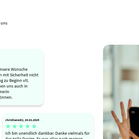
 uns
 unsere Wünsche
 mit Sicherheit nicht
g zu Beginn vlt.
euen uns auch in
nerin
önnen.
christianest2, 24.01.2024





Ich bin unendlich dankbar. Danke vielmals für
das tolle Design. Es war alles nach meinen