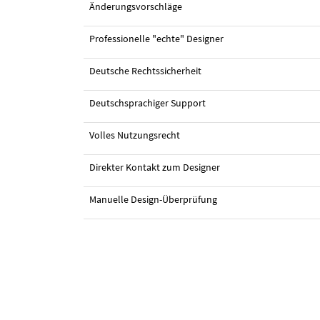
Änderungsvorschläge
Professionelle "echte" Designer
Deutsche Rechtssicherheit
#26 Logo-Design von
Vysual Design
Deutschsprachiger Support
Volles Nutzungsrecht
Direkter Kontakt zum Designer
Manuelle Design-Überprüfung
#25 Logo-Design von
Vysual Design