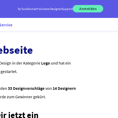
Anmelden
So funktioniert's
Unsere Designer
Support
Service
ebseite
Design in der Kategorie
Logo
und hat ein
gestartet.
rden
33 Designvorschläge
von
14 Designern
urde zum Gewinner gekürt.
r jetzt ein