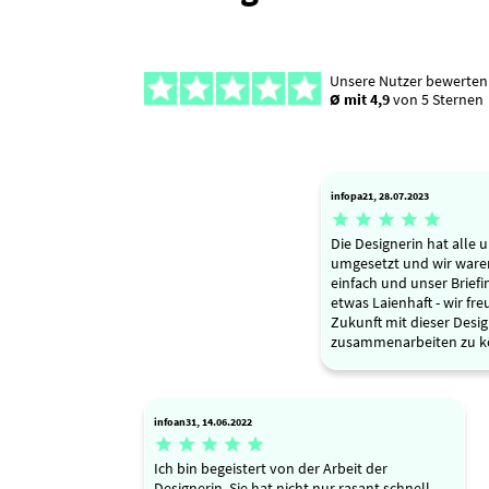
Unsere Nutzer bewerten
Ø mit 4,9
von 5 Sternen
infopa21, 28.07.2023





Die Designerin hat alle
umgesetzt und wir waren
einfach und unser Briefin
etwas Laienhaft - wir fr
Zukunft mit dieser Desig
zusammenarbeiten zu k
infoan31, 14.06.2022





Ich bin begeistert von der Arbeit der
Designerin. Sie hat nicht nur rasant schnell