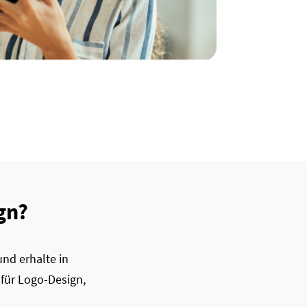
gn?
nd erhalte in
 für Logo-Design,