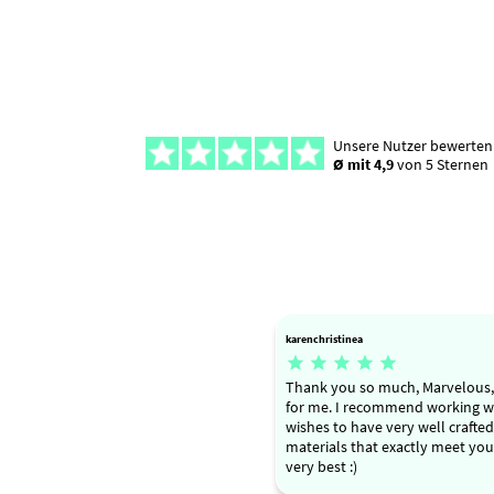
Unsere Nutzer bewerten
Ø mit 4,9
von 5 Sternen
karenchristinea





Thank you so much, Marvelous, 
for me. I recommend working w
wishes to have very well crafted
materials that exactly meet your
very best :)