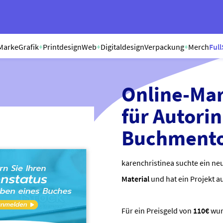
Marke
Grafik
+
Printdesign
Web
+
Digitaldesign
Verpackung
+
Merch
Full
Online-Mar
für Autorin
Buchmento
karenchristinea suchte ein ne
Material
und hat ein Projekt a
Für ein Preisgeld von
110€
wu