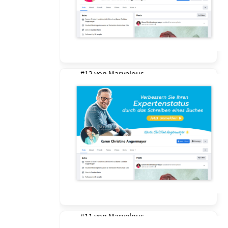
#12 von
Marvelous
#11 von
Marvelous