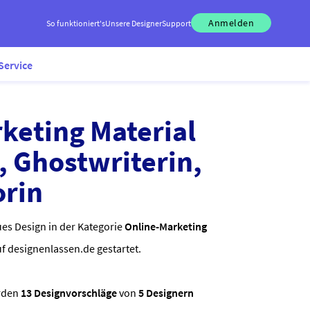
Anmelden
So funktioniert's
Unsere Designer
Support
Service
keting Material
, Ghostwriterin,
rin
ues Design in der Kategorie
Online-Marketing
uf designenlassen.de gestartet.
rden
13 Designvorschläge
von
5 Designern