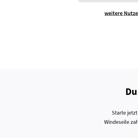
weitere Nutz
Du
Starte jet
Windeseile zah