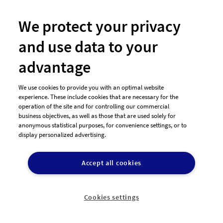
We protect your privacy
and use data to your
Weitere Angebote
advantage
Logo-Wettbewerb
Logo-Beispiele
We use cookies to provide you with an optimal website
experience. These include cookies that are necessary for the
Flyer-Beispiele
operation of the site and for controlling our commercial
business objectives, as well as those that are used solely for
Visitenkarten-Beispiele
anonymous statistical purposes, for convenience settings, or to
Agentur-Account
display personalized advertising.
Markenanmeldung
Accept all cookies
Logo-Shop
Designer finden
Cookies settings
Grafikdesigner in der Nähe