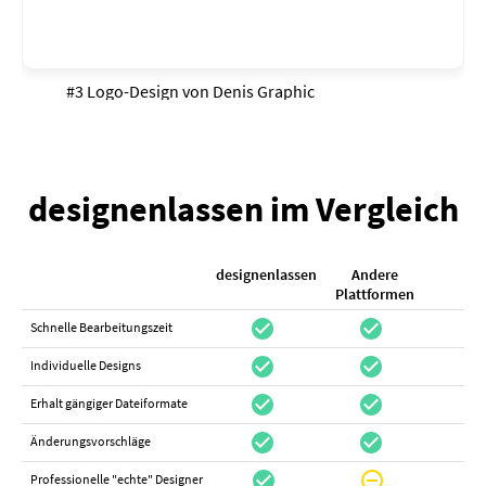
#3 Logo-Design von
Denis Graphic
designenlassen im Vergleich
designenlassen
Andere
K
Plattformen
check_circle
check_circle
check_cir
Schnelle Bearbeitungszeit
check_circle
check_circle
do_not_distur
Individuelle Designs
check_circle
check_circle
canc
Erhalt gängiger Dateiformate
check_circle
check_circle
canc
Änderungsvorschläge
check_circle
do_not_disturb_on
canc
Professionelle "echte" Designer