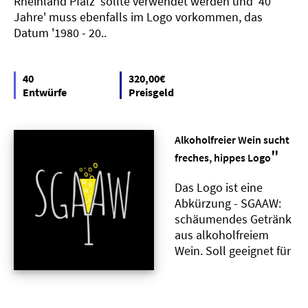
Rheinland Pfalz' sollte verwendet werden und '40
Jahre' muss ebenfalls im Logo vorkommen, das
Datum '1980 - 20..
40
320,00€
Entwürfe
Preisgeld
Alkoholfreier Wein sucht
"
freches, hippes Logo
Das Logo ist eine
Abkürzung - SGAAW:
schäumendes Getränk
aus alkoholfreiem
Wein. Soll geeignet für