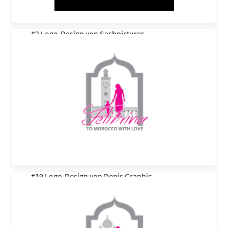
#2 Logo-Design von
Sashpictures
#19 Logo-Design von
Denis Graphic