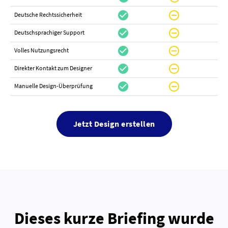
check_circle
do_not_disturb_on
canc
Deutsche Rechtssicherheit
check_circle
do_not_disturb_on
canc
Deutschsprachiger Support
check_circle
do_not_disturb_on
do_not_distur
Volles Nutzungsrecht
check_circle
do_not_disturb_on
canc
Direkter Kontakt zum Designer
check_circle
do_not_disturb_on
canc
Manuelle Design-Überprüfung
Jetzt Design erstellen
Dieses kurze Briefing wurde