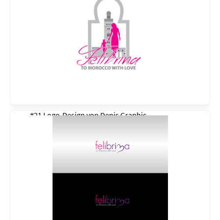
#21 Logo-Design von
Denis Graphic