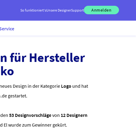
Anmelden
So funktioniert's
Unsere Designer
Support
Service
n für Hersteller
eko
neues Design in der Kategorie
Logo
und hat
.de gestartet.
rden
53 Designvorschläge
von
12 Designern
d El wurde zum Gewinner gekürt.