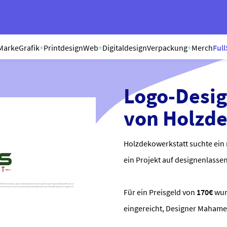
Marke
Grafik
+
Printdesign
Web
+
Digitaldesign
Verpackung
+
Merch
Full
Logo-Desig
von Holzd
Holzdekowerkstatt suchte ein 
ein Projekt auf designenlassen
Für ein Preisgeld von
170€
wu
eingereicht, Designer Mahame