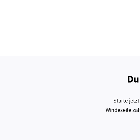
Du
Starte jet
Windeseile zah