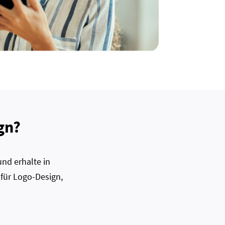
gn?
nd erhalte in
 für Logo-Design,