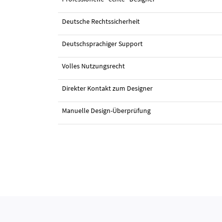
Deutsche Rechtssicherheit
#49 Logo-Design von
Mahamed El
Deutschsprachiger Support
Volles Nutzungsrecht
Direkter Kontakt zum Designer
Manuelle Design-Überprüfung
#48 Logo-Design von
Mahamed El