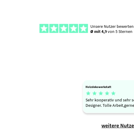
Unsere Nutzer bewerten
Ø mit 4,9
von 5 Sternen
Holzdekowerkstatt





Sehr kooperativ und sehr s
Designer. Tolle Arbeit,gern
weitere Nutz