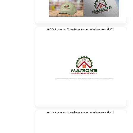
#53 Logo-Design von
Mahamed El
#52 Logo-Design von
Mahamed El