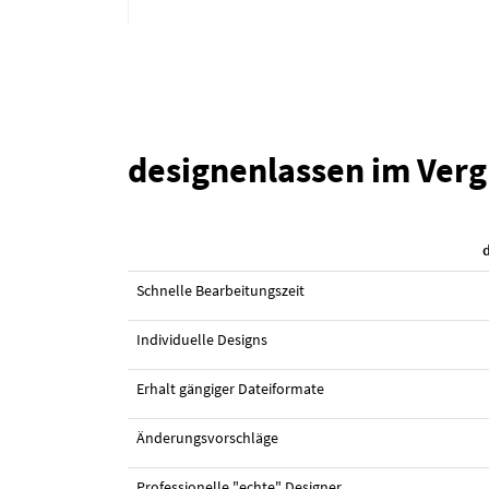
designenlassen im Verg
#8 Logo-Design von
Digitalkosmetiker
Schnelle Bearbeitungszeit
Individuelle Designs
Erhalt gängiger Dateiformate
Änderungsvorschläge
Professionelle "echte" Designer