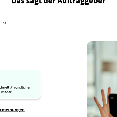
Das sagt der Auftraggeber
 uns
chnell .Freundlicher
e wieder
ermeinungen