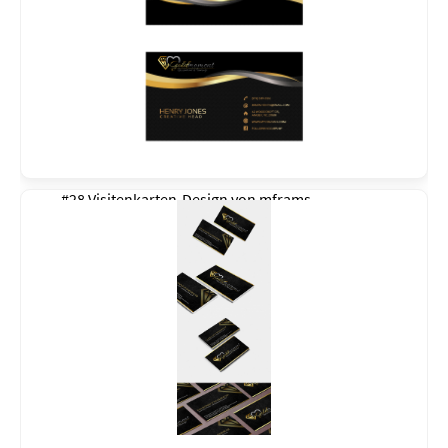
#28 Visitenkarten-Design von
mframs