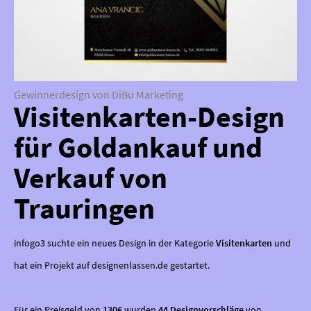
Gewinnerdesign von DiBu Marketing
Visitenkarten-Design
für Goldankauf und
Verkauf von
Trauringen
infogo3 suchte ein neues Design in der Kategorie
Visitenkarten
und
hat ein Projekt auf designenlassen.de gestartet.
Für ein Preisgeld von
130€
wurden
44 Designvorschläge
von