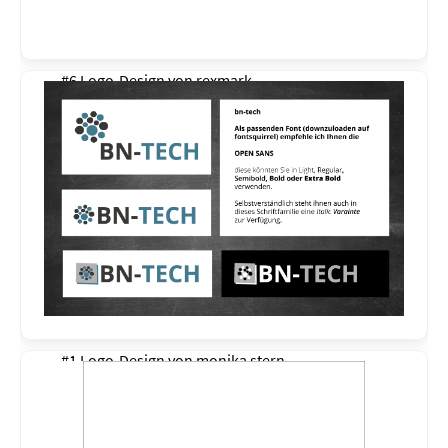
#6 Logo-Design von
rexmark
#1 Logo-Design von
monika stern