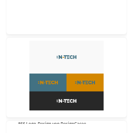
#66 Logo-Design von
DesignCacee