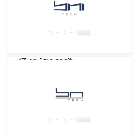
#75 Logo-Design von
bj0le