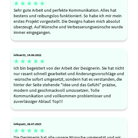





Sehr gute Arbeit und perfekte Kommunikation. Alles hat
bestens und reibungslos funktioniert. So habe ich mir mein
erstes Projekt vorgestellt. Die Designs haben mich absolut
überzeugt. Auf Wünsche und Verbesserungswünsche wurde
immer eingegangen.
infoan31, 14.06.2022





Ich bin begeistert von der Arbeit der Designerin. Sie hat nicht
nur rasant schnell gearbeitet und Änderungsvorschläge und
-wünsche sofort umgesetzt, sondern hat es verstanden, die
hinter der Seite stehende "Idee und das Gefühl" präzise,
modern und geschmackvoll umzusetzen. Tolle
Kommunikation und vollkommen problemloser und
zuverlässiger Ablauf. Top!!!
infopa21, 28.07.2023





Die Designerin hat alle unsere Wünsche umgesetzt und wir