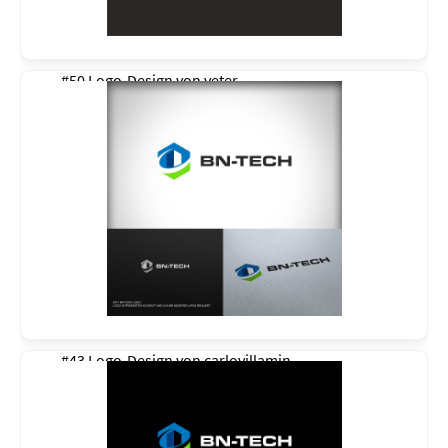
#50 Logo-Design von
veter
#43 Logo-Design von
carlovillamin