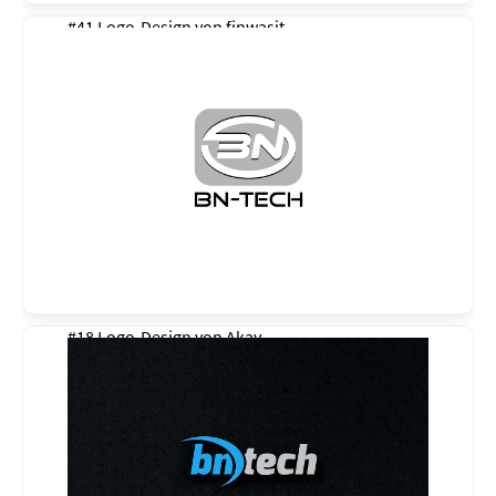
#41 Logo-Design von
finwasit
#18 Logo-Design von
Akay