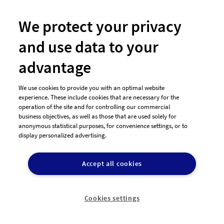
Entwürfe
Preisgeld
We protect your privacy
Logo-Design für
and use data to your
Jubiläum der
"
Ingenieurkammer
advantage
Wir feiern im Jahr 2020
We use cookies to provide you with an optimal website
unser 40-jähriges
experience. These include cookies that are necessary for the
Bestehen. Aus diesem
operation of the site and for controlling our commercial
business objectives, as well as those that are used solely for
Grund benötigen wir,
anonymous statistical purposes, for convenience settings, or to
neben unserem
display personalized advertising.
bereits bestehenden
Logo, ein zusätzliches
Jubiläumslogo. Unser Name 'Ingenieurkammer
Accept all cookies
Rheinland Pfalz' sollte verwendet werden und '40
Jahre' muss ebenfalls im Logo vorkommen, das
Datum '1980 - 20..
Cookies settings