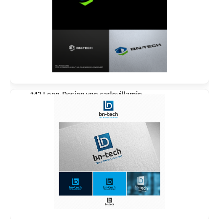
#42 Logo-Design von
carlovillamin