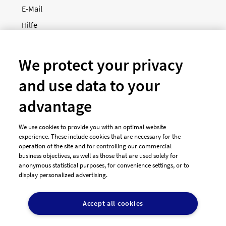
E-Mail
Hilfe
Newsletter
So funktioniert's
We protect your privacy
and use data to your
Unsere Zahlungsarten
advantage
We use cookies to provide you with an optimal website
experience. These include cookies that are necessary for the
operation of the site and for controlling our commercial
business objectives, as well as those that are used solely for
anonymous statistical purposes, for convenience settings, or to
display personalized advertising.
© 2026 designenlassen.de
AGB Auftraggeber
Accept all cookies
AGB Dienstleister
Datenschutz
Impressum
Vergütungsregeln
Cookie-Einstellungen