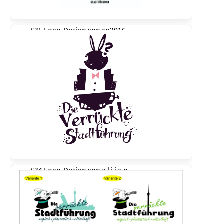
#35 Logo-Design von
cp2016
#34 Logo-Design von
a l i i e n