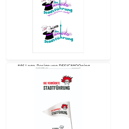
#46 Logo-Design von
DESIGNtOOning