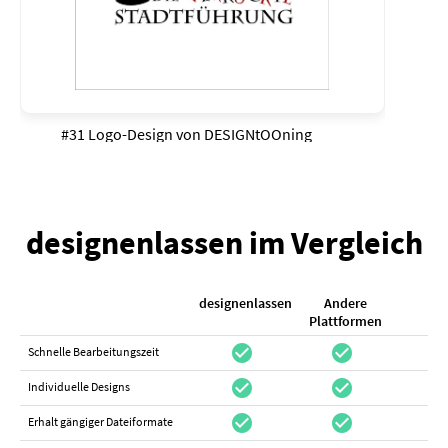
#31 Logo-Design von
DESIGNtOOning
designenlassen im Vergleich
designenlassen
Andere
K
Plattformen
check_circle
check_circle
check_cir
Schnelle Bearbeitungszeit
check_circle
check_circle
do_not_distur
Individuelle Designs
check_circle
check_circle
canc
Erhalt gängiger Dateiformate