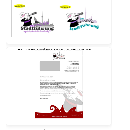
#45 Logo-Design von
DESIGNtOOning