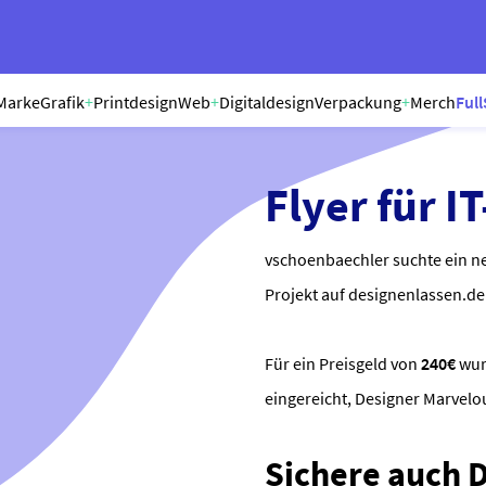
Marke
Grafik
+
Printdesign
Web
+
Digitaldesign
Verpackung
+
Merch
Full
Flyer für I
vschoenbaechler suchte ein ne
Projekt auf designenlassen.de 
Für ein Preisgeld von
240€
wu
eingereicht, Designer Marvel
Sichere auch Di