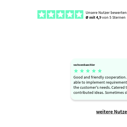
Unsere Nutzer bewerten
Ø mit 4,9
von 5 Sternen
vschoenbaechler





Good and friendly cooperation
able to implement requirements
the customer's needs. Catered t
contributed ideas. Sometimes sl
weitere Nutz