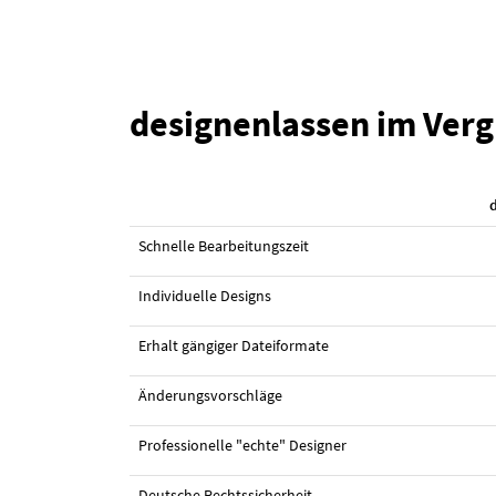
designenlassen im Verg
#12 Flyer-Design von
pixelsbyabhishek
Schnelle Bearbeitungszeit
Individuelle Designs
Erhalt gängiger Dateiformate
Änderungsvorschläge
Professionelle "echte" Designer
Deutsche Rechtssicherheit
#11 Flyer-Design von
Dzhafir