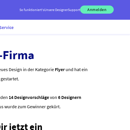
Anmelden
So funktioniert's
Unsere Designer
Support
Service
T-Firma
ues Design in der Kategorie
Flyer
und hat ein
gestartet.
rden
14 Designvorschläge
von
6 Designern
ous wurde zum Gewinner gekürt.
r jetzt ein