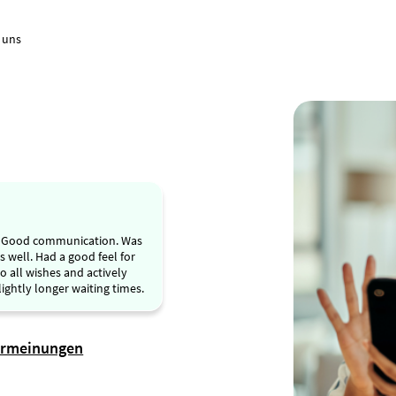
 uns
. Good communication. Was
 well. Had a good feel for
o all wishes and actively
ightly longer waiting times.
ermeinungen