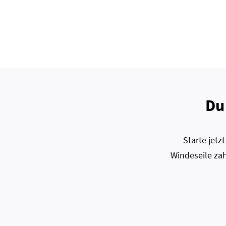
Du
Starte jet
Windeseile zah