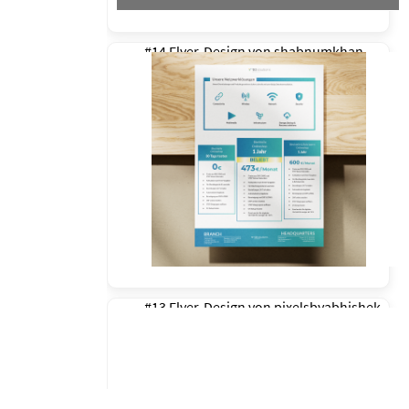
#14 Flyer-Design von
shabnumkhan
#13 Flyer-Design von
pixelsbyabhishek