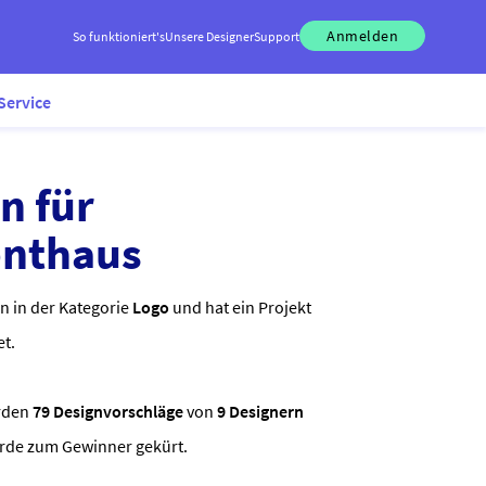
Anmelden
So funktioniert's
Unsere Designer
Support
Service
n für
nthaus
n in der Kategorie
Logo
und hat ein Projekt
et.
rden
79 Designvorschläge
von
9 Designern
urde zum Gewinner gekürt.