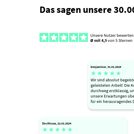
Das sagen unsere 30.
Unsere Nutzer bewerten
Ø mit 4,9
von 5 Sternen
benjaminer, 31.01.2024





Wir sind absolut begeist
geleisteten Arbeit! Die
durchweg erstklassig, u
unsere Erwartungen über
für ein herausragendes 
DocAtossa, 22.01.2024




