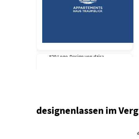
#29 Logo-Design von
dzira
designenlassen im Verg