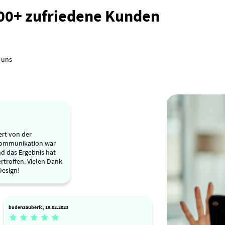
000+ zufriedene Kunden
 uns
ert von der
 Kommunikation war
nd das Ergebnis hat
troffen. Vielen Dank
Design!
budenzauberfc, 19.02.2023




