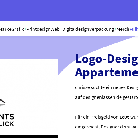
Marke
Grafik
+
Printdesign
Web
+
Digitaldesign
Verpackung
+
Merch
Full
Logo-Desig
Apparteme
chrisse suchte ein neues Desig
auf designenlassen.de gestart
Für ein Preisgeld von
180€
wu
eingereicht, Designer dzira w