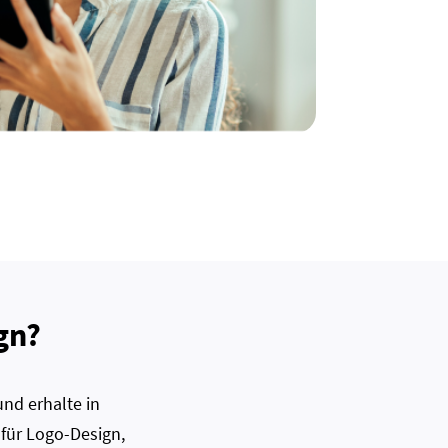
gn?
nd erhalte in
 für Logo-Design,