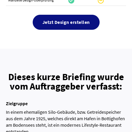
check_circle
do_not_disturb_on
canc
Manuelle Design-Überprüfung
Jetzt Design erstellen
Dieses kurze Briefing wurde
vom Auftraggeber verfasst:
Zielgruppe
In einem ehemaligen Silo-Gebäude, bzw. Getreidespeicher
aus dem Jahre 1925, welches direkt am Hafen in Bottighofen
am Bodensees steht, ist ein modernes Lifestyle-Restaurant
entstanden.