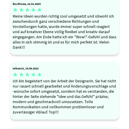
DocAtossa, 22.01.2024





Meine Ideen wurden richtig cool umgesetzt und obwohl ich
zwischendurch ganz verschiedene Richtungen und
Vorstellungen hatte, wurde immer super schnell reagiert
und auf kreativer Ebene völlig flexibel und kreativ darauf
eingegangen. Am Ende hatte ich ein "Wow!"-Gefühl und dass
alles in sich stimmig ist und es für mich perfekt ist. Vielen
Dank!!!
infoan31, 14.06.2022





Ich bin begeistert von der Arbeit der Designerin. Sie hat nicht
nur rasant schnell gearbeitet und Änderungsvorschläge und
-wünsche sofort umgesetzt, sondern hat es verstanden, die
hinter der Seite stehende "Idee und das Gefühl" präzise,
modern und geschmackvoll umzusetzen. Tolle
Kommunikation und vollkommen problemloser und
zuverlässiger Ablauf. Top!!!