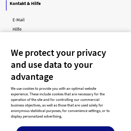
Kontakt & Hilfe
E-Mail
Hilfe
Newsletter
So funktioniert's
We protect your privacy
and use data to your
Unsere Zahlungsarten
advantage
We use cookies to provide you with an optimal website
experience. These include cookies that are necessary for the
operation of the site and for controlling our commercial
business objectives, as well as those that are used solely for
anonymous statistical purposes, for convenience settings, or to
display personalized advertising.
© 2026 designenlassen.de
AGB Auftraggeber