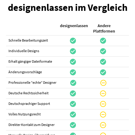
designenlassen im Vergleich
designenlassen
Andere
K
Plattformen
check_circle
check_circle
check_cir
Schnelle Bearbeitungszeit
check_circle
check_circle
do_not_distur
Individuelle Designs
check_circle
check_circle
canc
Erhalt gängiger Dateiformate
check_circle
check_circle
canc
Änderungsvorschläge
check_circle
do_not_disturb_on
canc
Professionelle "echte" Designer
check_circle
do_not_disturb_on
canc
Deutsche Rechtssicherheit
check_circle
do_not_disturb_on
canc
Deutschsprachiger Support
check_circle
do_not_disturb_on
do_not_distur
Volles Nutzungsrecht
check_circle
do_not_disturb_on
canc
Direkter Kontakt zum Designer