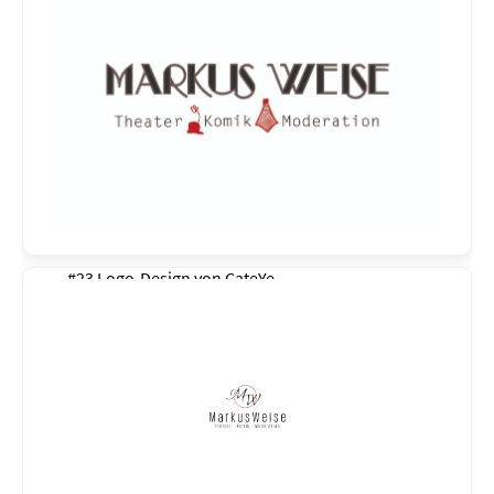
#23 Logo-Design von
CateYe