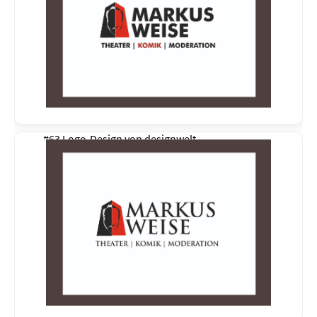
#63 Logo-Design von
designwelt