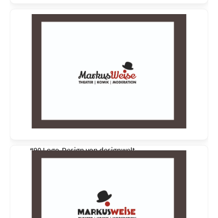
#90 Logo-Design von
designwelt