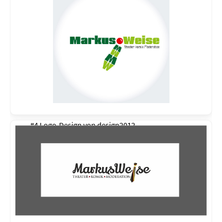
#4 Logo-Design von
design2012