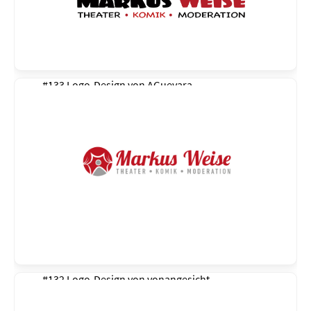
#133 Logo-Design von
AGuevara
#132 Logo-Design von
vonangesicht