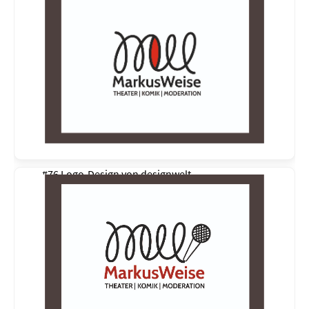
#76 Logo-Design von
designwelt