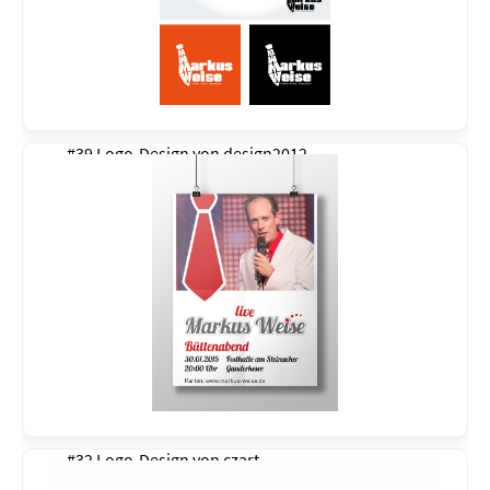
#39 Logo-Design von
design2012
#32 Logo-Design von
czart