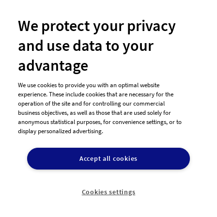
We protect your privacy
and use data to your
advantage
We use cookies to provide you with an optimal website
experience. These include cookies that are necessary for the
#93 Logo-Design von
designwelt
operation of the site and for controlling our commercial
business objectives, as well as those that are used solely for
anonymous statistical purposes, for convenience settings, or to
display personalized advertising.
designenlassen im Vergleich
Accept all cookies
designenlassen
Andere
K
Plattformen
Cookies settings
check_circle
check_circle
check_cir
Schnelle Bearbeitungszeit