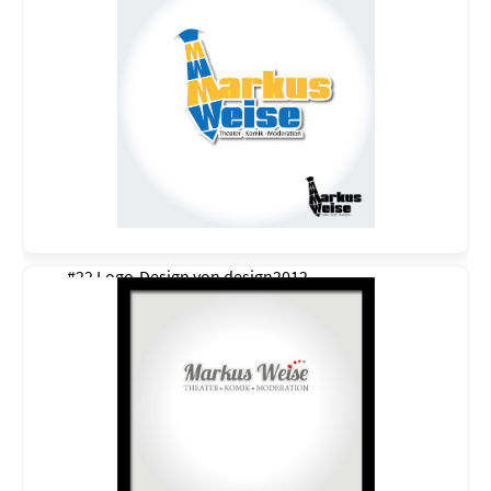
#22 Logo-Design von
design2012