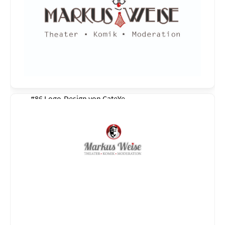
#86 Logo-Design von
CateYe