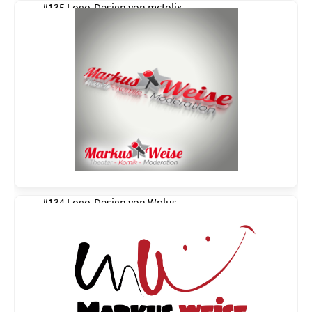
#135 Logo-Design von
mctolix
#134 Logo-Design von
Wplus