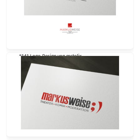
#141 Logo-Design von
mctolix