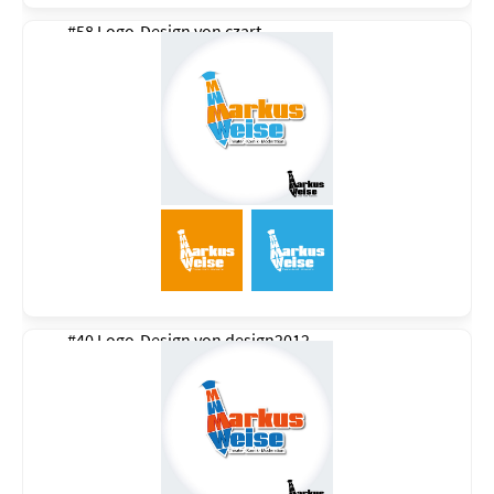
#58 Logo-Design von
czart
#40 Logo-Design von
design2012