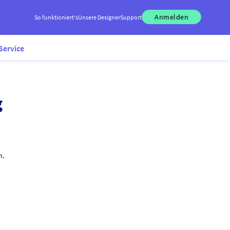
Anmelden
So funktioniert's
Unsere Designer
Support
Service
g
n.