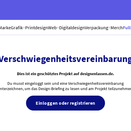
Marke
Grafik
+
Printdesign
Web
+
Digitaldesign
Verpackung
+
Merch
Full
Verschwiegenheitsvereinbarun
Dies ist ein geschütztes Projekt auf designenlassen.de.
Du musst eingeloggt sein und eine Verschwiegenheitsvereinbarung
nterzeichnen, um das Design-Briefing zu lesen und am Projekt teilzunehme
Einloggen oder registrieren