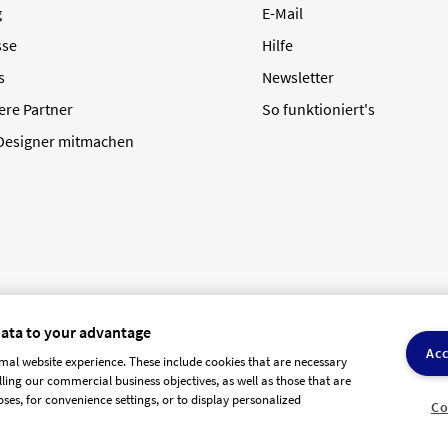
g
E-Mail
sse
Hilfe
s
Newsletter
ere Partner
So funktioniert's
 Designer mitmachen
data to your advantage
Acc
mal website experience. These include cookies that are necessary
olling our commercial business objectives, as well as those that are
AGB Dienstleister
Datenschutz
Impressum
Vergütungsrege
ses, for convenience settings, or to display personalized
Co