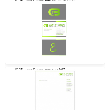
#128 Logo-Design von
Squalidsketch
#125 Logo-Design von
resch67