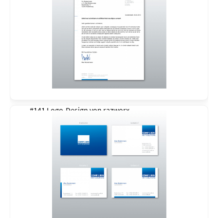
#141 Logo-Design von
razworx