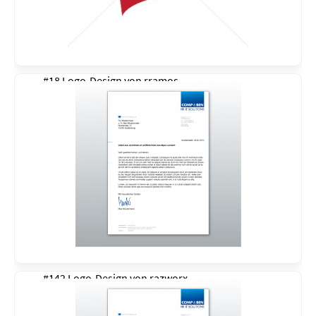
#18 Logo-Design von
rramos
#142 Logo-Design von
razworx