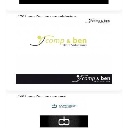
#70 Logo-Design von
mldesign
#49 Logo-Design von
msd