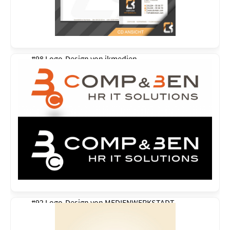
#98 Logo-Design von
ikmedien
#92 Logo-Design von
MEDIENWERKSTADT