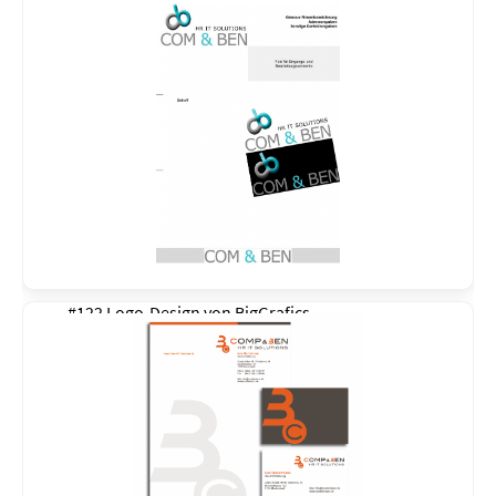
#122 Logo-Design von
BigGrafics