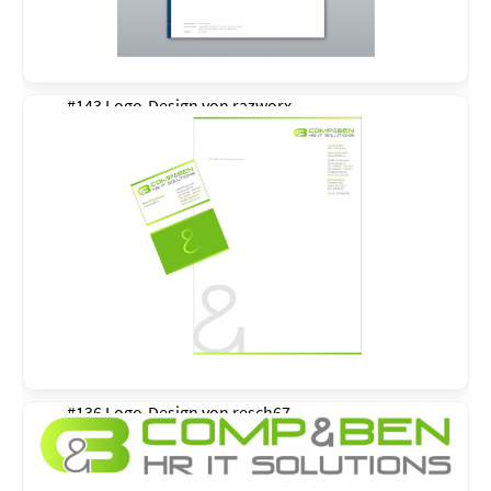
#143 Logo-Design von
razworx
#136 Logo-Design von
resch67