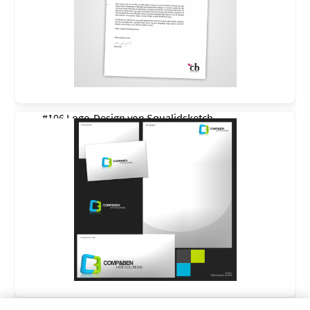
#106 Logo-Design von
Squalidsketch