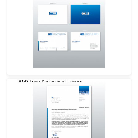
#148 Logo-Design von
razworx