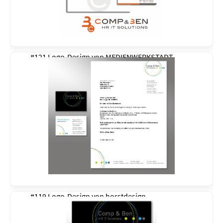
#121 Logo-Design von
MEDIENWERKSTADT
#119 Logo-Design von
horstdesign