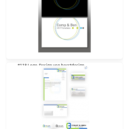
#118 Logo-Design von
horstdesign