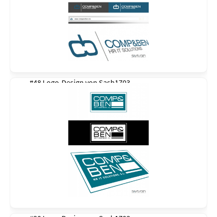
#48 Logo-Design von
Sash1703