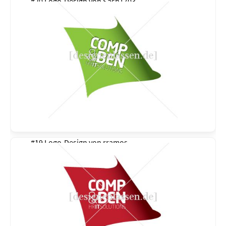
#20 Logo-Design von
Sash1703
#19 Logo-Design von
rramos