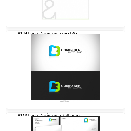
#124 Logo-Design von
resch67
#113 Logo-Design von
Zylberberg