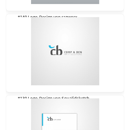
#140 Logo-Design von
razworx
#130 Logo-Design von
Squalidsketch