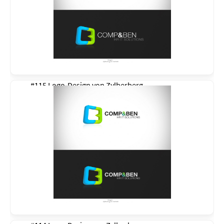
#115 Logo-Design von
Zylberberg