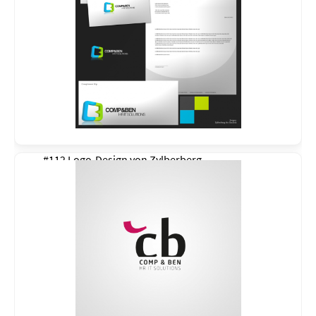
#112 Logo-Design von
Zylberberg