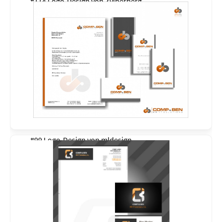
#114 Logo-Design von
Zylberberg
#99 Logo-Design von
mldesign