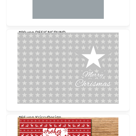
#99 von
DESIGNGRUND
#66 von
KrissyDesign