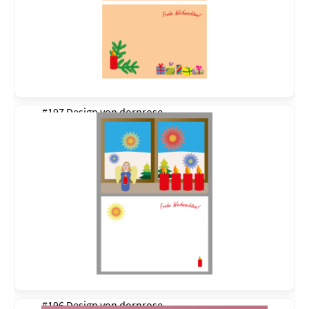
#197 Design von
dornrose
#196 Design von
dornrose