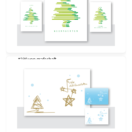
#230 von
grafschaft