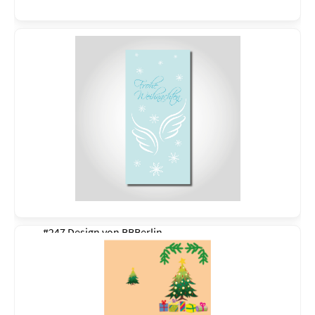
#247 Design von
BBBerlin