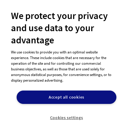
44
155,00€
Entwürfe
Preisgeld
We protect your privacy
and use data to your
advantage
We use cookies to provide you with an optimal website
experience. These include cookies that are necessary for the
operation of the site and for controlling our commercial
designenlassen.de ist eine einfache, schnelle und risikolose
business objectives, as well as those that are used solely for
Alternative um ein professionelles Design zu einem
anonymous statistical purposes, for convenience settings, or to
display personalized advertising.
bezahlbaren Preis zu bekommen.
Accept all cookies
Jetzt Design erstellen
Cookies settings