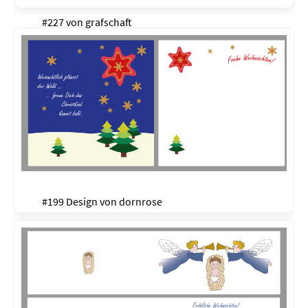
#227 von
grafschaft
#199 Design von
dornrose