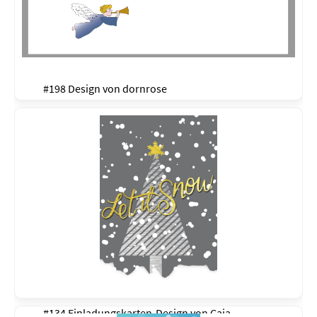
#198 Design von
dornrose
#134 Einladungskarten-Design von
Caja