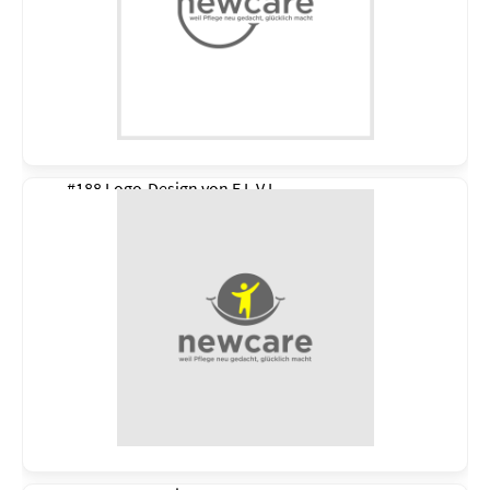
#188 Logo-Design von
E L V I