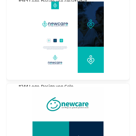
#252 Logo-Design von
smartartist
#244 Logo-Design von
Celo