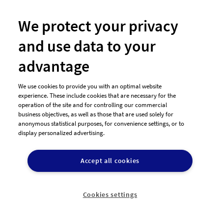
We protect your privacy
#176 Logo-Design von
elspiko
and use data to your
advantage
We use cookies to provide you with an optimal website
experience. These include cookies that are necessary for the
operation of the site and for controlling our commercial
business objectives, as well as those that are used solely for
anonymous statistical purposes, for convenience settings, or to
display personalized advertising.
Accept all cookies
#158 Logo-Design von
Aleksandar
Cookies settings