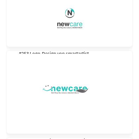
#253 Logo-Design von
smartartist