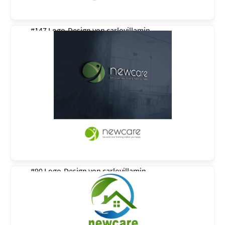
#147 Logo-Design von
carlovillamin
#90 Logo-Design von
carlovillamin