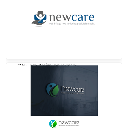
#150 Logo-Design von
rexmark