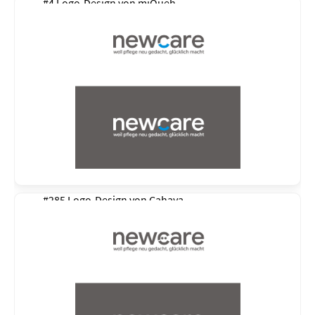
#4 Logo-Design von
miQueh
#285 Logo-Design von
Cahaya