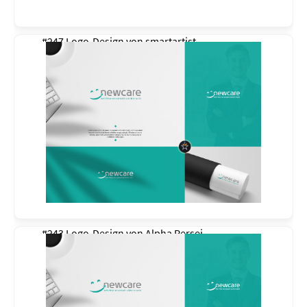
#247 Logo-Design von
smartartist
#243 Logo-Design von
Alpha Persei