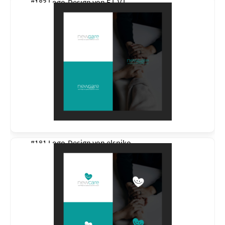
#183 Logo-Design von
E L V I
#181 Logo-Design von
elspiko