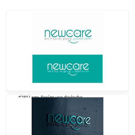
#289 Logo-Design von
davincho