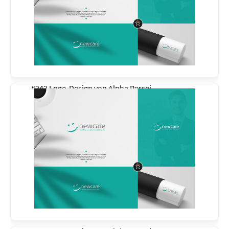
#242 Logo-Design von
Alpha Persei