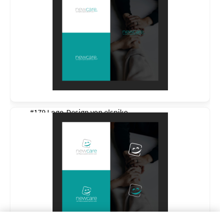
#179 Logo-Design von
elspiko