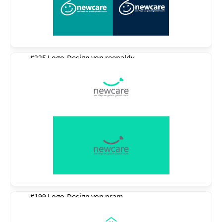
#225 Logo-Design von
reenaldy
#199 Logo-Design von
pram