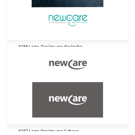
#288 Logo-Design von
davincho
#287 Logo-Design von
Cahaya