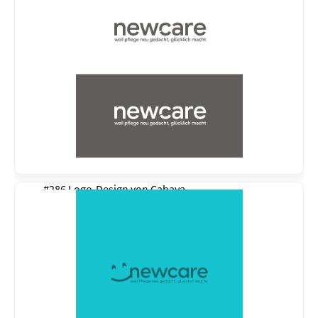
#286 Logo-Design von
Cahaya