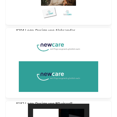
#204 Logo-Design von
Aleksandar
#182 Logo-Design von
BD visuell