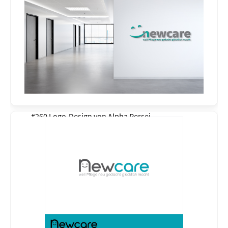
#260 Logo-Design von
Alpha Persei