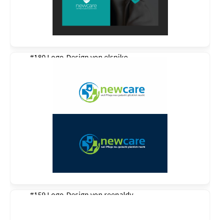
#180 Logo-Design von
elspiko
#159 Logo-Design von
reenaldy