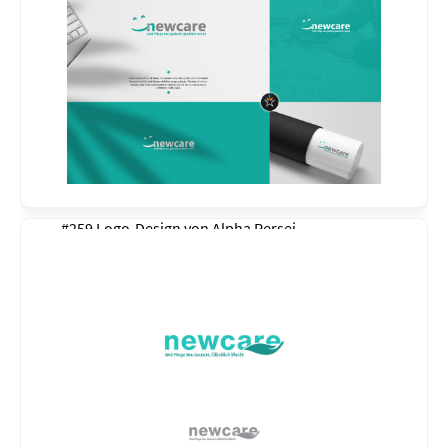
#259 Logo-Design von
Alpha Persei