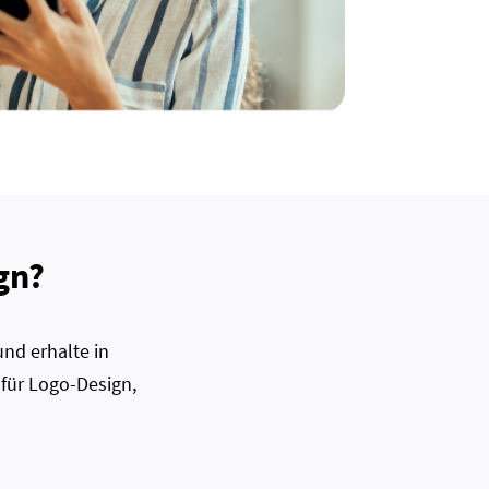
gn?
nd erhalte in
 für Logo-Design,