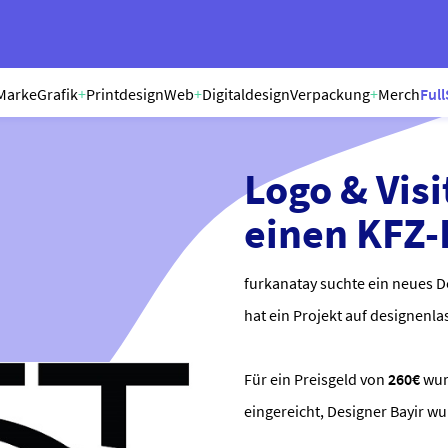
Marke
Grafik
+
Printdesign
Web
+
Digitaldesign
Verpackung
+
Merch
Full
Logo & Visi
einen KFZ
furkanatay suchte ein neues D
hat ein Projekt auf designenla
Für ein Preisgeld von
260€
wu
eingereicht, Designer Bayir w