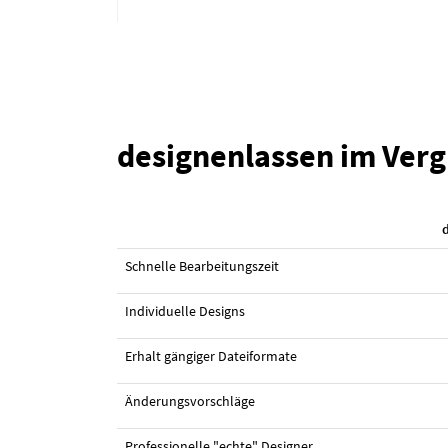
designenlassen im Verg
#7 Logo-Visitenkarte von
womey
Schnelle Bearbeitungszeit
Individuelle Designs
Erhalt gängiger Dateiformate
Änderungsvorschläge
Professionelle "echte" Designer