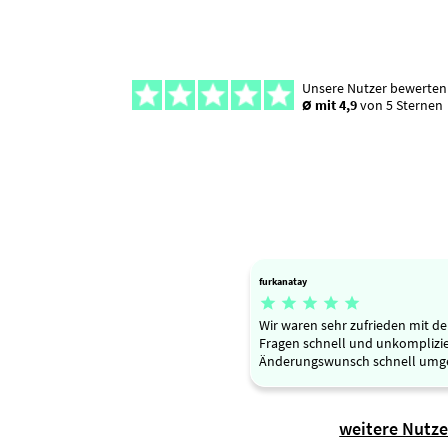
Unsere Nutzer bewerten
Ø mit 4,9
von 5 Sternen
furkanatay





Wir waren sehr zufrieden mit de
Fragen schnell und unkomplizie
Änderungswunsch schnell umge
weitere Nutz