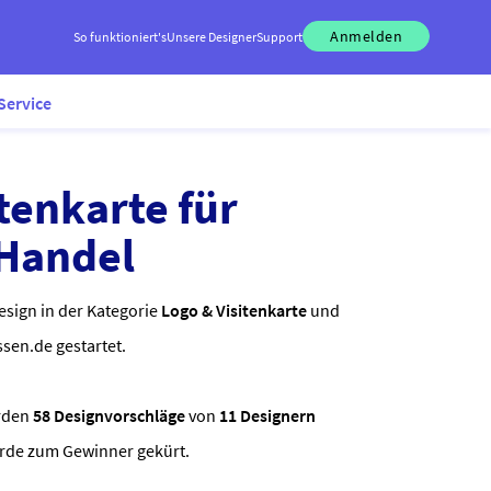
Anmelden
So funktioniert's
Unsere Designer
Support
Service
tenkarte für
-Handel
esign in der Kategorie
Logo & Visitenkarte
und
ssen.de gestartet.
rden
58 Designvorschläge
von
11 Designern
urde zum Gewinner gekürt.