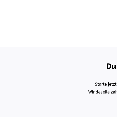
Du
Starte jet
Windeseile zah