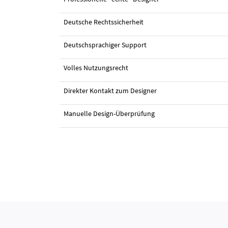
Deutsche Rechtssicherheit
#8 Logo-Visitenkarte von
womey
Deutschsprachiger Support
Volles Nutzungsrecht
Direkter Kontakt zum Designer
Manuelle Design-Überprüfung
#27 Logo-Visitenkarte von
Maxobiz