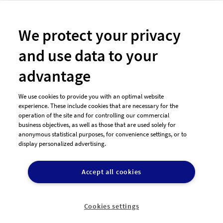
Newsletter
So funktioniert's
We protect your privacy
and use data to your
Unsere Zahlungsarten
advantage
We use cookies to provide you with an optimal website
experience. These include cookies that are necessary for the
operation of the site and for controlling our commercial
business objectives, as well as those that are used solely for
anonymous statistical purposes, for convenience settings, or to
display personalized advertising.
© 2026 designenlassen.de
AGB Auftraggeber
Accept all cookies
AGB Dienstleister
Datenschutz
Impressum
Vergütungsregeln
Cookie-Einstellungen

DE
Cookies settings