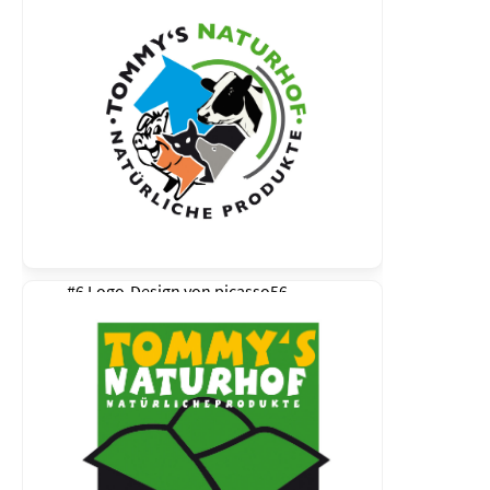
#6 Logo-Design von
picasso56