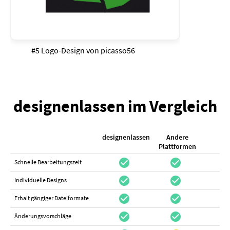
#5 Logo-Design von
picasso56
designenlassen im Vergleich
designenlassen
Andere
K
Plattformen
check_circle
check_circle
check_cir
Schnelle Bearbeitungszeit
check_circle
check_circle
do_not_distur
Individuelle Designs
check_circle
check_circle
canc
Erhalt gängiger Dateiformate
check_circle
check_circle
canc
Änderungsvorschläge