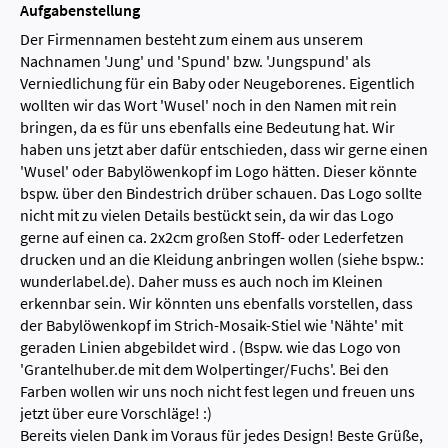
Aufgabenstellung
Der Firmennamen besteht zum einem aus unserem
Nachnamen 'Jung' und 'Spund' bzw. 'Jungspund' als
Verniedlichung für ein Baby oder Neugeborenes. Eigentlich
wollten wir das Wort 'Wusel' noch in den Namen mit rein
bringen, da es für uns ebenfalls eine Bedeutung hat. Wir
haben uns jetzt aber dafür entschieden, dass wir gerne einen
'Wusel' oder Babylöwenkopf im Logo hätten. Dieser könnte
bspw. über den Bindestrich drüber schauen. Das Logo sollte
nicht mit zu vielen Details bestückt sein, da wir das Logo
gerne auf einen ca. 2x2cm großen Stoff- oder Lederfetzen
drucken und an die Kleidung anbringen wollen (siehe bspw.:
wunderlabel.de). Daher muss es auch noch im Kleinen
erkennbar sein. Wir könnten uns ebenfalls vorstellen, dass
der Babylöwenkopf im Strich-Mosaik-Stiel wie 'Nähte' mit
geraden Linien abgebildet wird . (Bspw. wie das Logo von
'Grantelhuber.de mit dem Wolpertinger/Fuchs'. Bei den
Farben wollen wir uns noch nicht fest legen und freuen uns
jetzt über eure Vorschläge! :)
Bereits vielen Dank im Voraus für jedes Design! Beste Grüße,