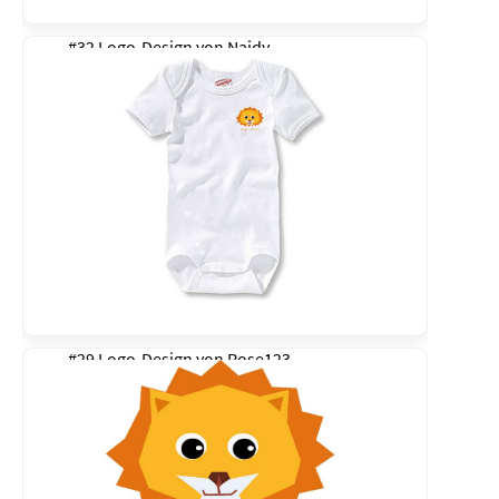
#32 Logo-Design von
Naidy
#29 Logo-Design von
Rose123