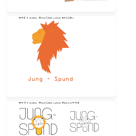
#15 Logo-Design von
Naidy
#12 Logo-Design von
Rose123