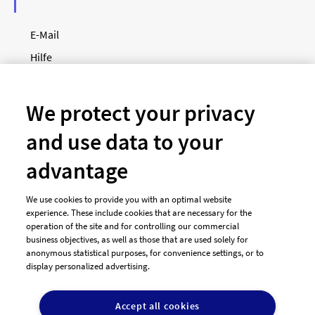
E-Mail
Hilfe
Newsletter
So funktioniert's
We protect your privacy
and use data to your
Unsere Zahlungsarten
advantage
We use cookies to provide you with an optimal website
experience. These include cookies that are necessary for the
operation of the site and for controlling our commercial
business objectives, as well as those that are used solely for
anonymous statistical purposes, for convenience settings, or to
display personalized advertising.
© 2026 designenlassen.de
AGB Auftraggeber
Accept all cookies
AGB Dienstleister
Datenschutz
Impressum