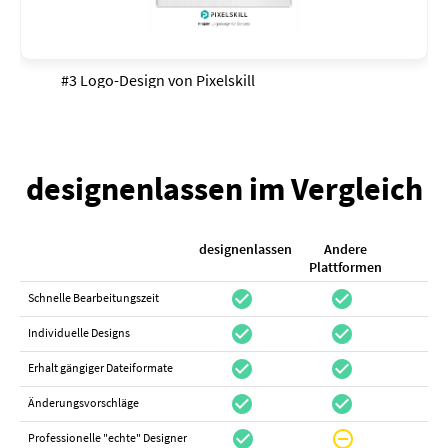
#3 Logo-Design von
Pixelskill
designenlassen im Vergleich
designenlassen
Andere
K
Plattformen
check_circle
check_circle
check_cir
Schnelle Bearbeitungszeit
check_circle
check_circle
do_not_distur
Individuelle Designs
check_circle
check_circle
canc
Erhalt gängiger Dateiformate
check_circle
check_circle
canc
Änderungsvorschläge
check_circle
do_not_disturb_on
canc
Professionelle "echte" Designer