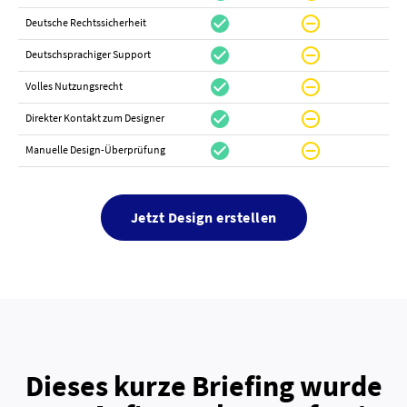
check_circle
do_not_disturb_on
canc
Deutsche Rechtssicherheit
check_circle
do_not_disturb_on
canc
Deutschsprachiger Support
check_circle
do_not_disturb_on
do_not_distur
Volles Nutzungsrecht
check_circle
do_not_disturb_on
canc
Direkter Kontakt zum Designer
check_circle
do_not_disturb_on
canc
Manuelle Design-Überprüfung
Jetzt Design erstellen
Dieses kurze Briefing wurde