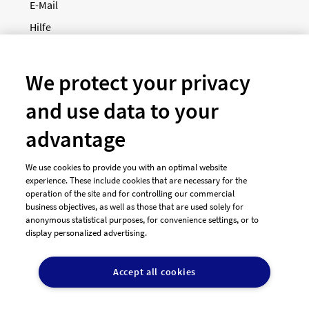
E-Mail
Hilfe
Newsletter
So funktioniert's
We protect your privacy
and use data to your
Unsere Zahlungsarten
advantage
We use cookies to provide you with an optimal website
experience. These include cookies that are necessary for the
operation of the site and for controlling our commercial
business objectives, as well as those that are used solely for
anonymous statistical purposes, for convenience settings, or to
display personalized advertising.
© 2026 designenlassen.de
AGB Auftraggeber
Accept all cookies
AGB Dienstleister
Datenschutz
Impressum
Vergütungsregeln
Cookie-Einstellungen