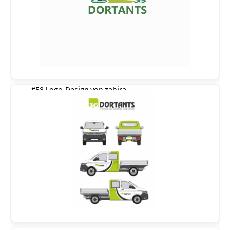
#58 Logo-Design von
zahira