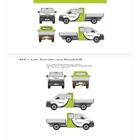
#16 Logo-Design von
Pixelskill