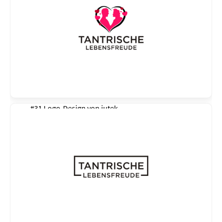
#31 Logo-Design von
jutek