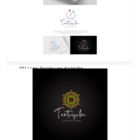
#81 Logo-Design von
davincho