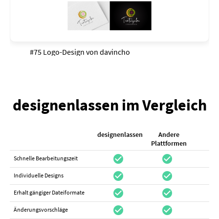
#75 Logo-Design von
davincho
designenlassen im Vergleich
designenlassen
Andere
K
Plattformen
check_circle
check_circle
check_cir
Schnelle Bearbeitungszeit
check_circle
check_circle
do_not_distur
Individuelle Designs
check_circle
check_circle
canc
Erhalt gängiger Dateiformate
check_circle
check_circle
canc
Änderungsvorschläge