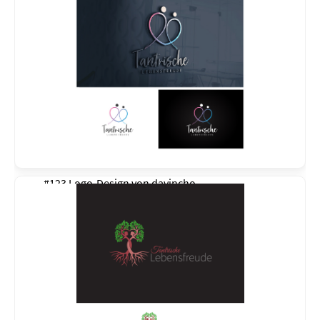
#123 Logo-Design von
davincho