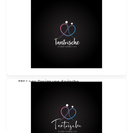
#86 Logo-Design von
davincho