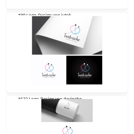
#30 Logo-Design von
jutek
#122 Logo-Design von
davincho