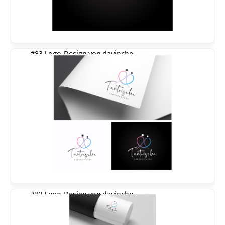
#83 Logo-Design von
davincho
#82 Logo-Design von
davincho