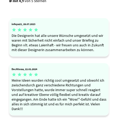
Ø mit 4,9
von 5 Sternen
infopa21, 28.07.2023





Die Designerin hat alle unsere Wünsche umgesetzt und wir
waren mit Sicherheit nicht einfach und unser Briefing zu
Beginn vlt. etwas Laienhaft - wir freuen uns auch in Zukunft
mit dieser Designerin zusammenarbeiten zu können.
DocAtossa, 22.01.2024





Meine Ideen wurden richtig cool umgesetzt und obwohl ich
zwischendurch ganz verschiedene Richtungen und
Vorstellungen hatte, wurde immer super schnell reagiert
und auf kreativer Ebene völlig flexibel und kreativ darauf
eingegangen. Am Ende hatte ich ein "Wow!"-Gefühl und dass
alles in sich stimmig ist und es für mich perfekt ist. Vielen
Dank!!!