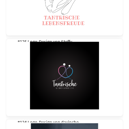
#125 Logo-Design von
Steffy
#124 Logo-Design von
davincho