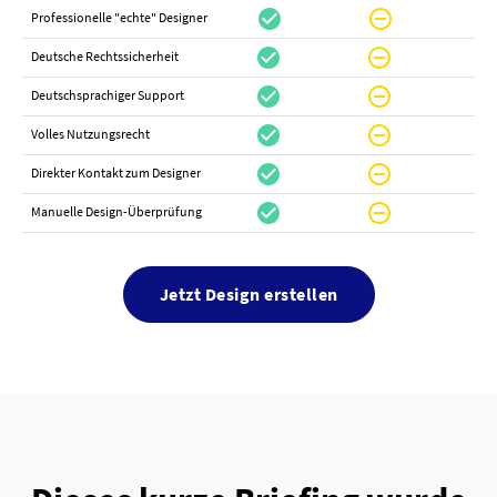
check_circle
do_not_disturb_on
canc
Professionelle "echte" Designer
check_circle
do_not_disturb_on
canc
Deutsche Rechtssicherheit
check_circle
do_not_disturb_on
canc
Deutschsprachiger Support
check_circle
do_not_disturb_on
do_not_distur
Volles Nutzungsrecht
check_circle
do_not_disturb_on
canc
Direkter Kontakt zum Designer
check_circle
do_not_disturb_on
canc
Manuelle Design-Überprüfung
Jetzt Design erstellen