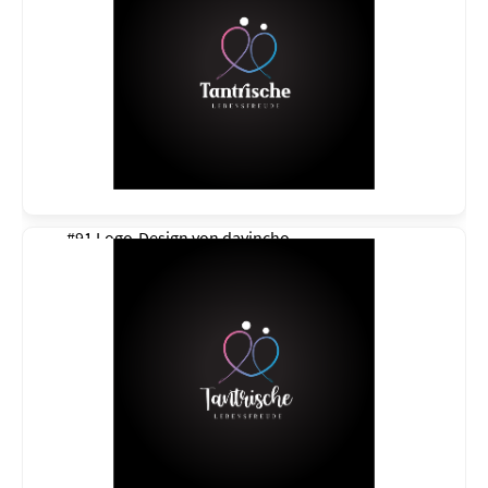
#91 Logo-Design von
davincho