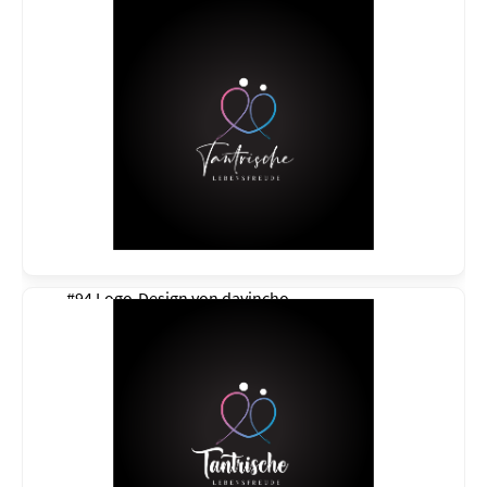
#94 Logo-Design von
davincho