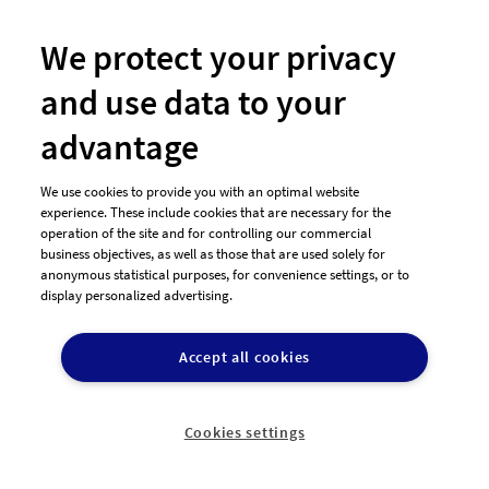
Abkürzung - SGAAW:
schäumendes Getränk
We protect your privacy
aus alkoholfreiem
Wein. Soll geeignet für
and use data to your
advantage
Sektflaschenetikettendesign sein. Prägnant, hip und
We use cookies to provide you with an optimal website
vielleicht ein bisschen frech. Soll unter Umständen
experience. These include cookies that are necessary for the
mit einem traditionsreichen (altbackenen)
operation of the site and for controlling our commercial
business objectives, as well as those that are used solely for
Weinkellerei Weinkönig Logo kombinierbar sein..
anonymous statistical purposes, for convenience settings, or to
display personalized advertising.
89
400,00€
Entwürfe
Preisgeld
Accept all cookies
Logo-Design für
Cookies settings
freiberufliche Texterin
"
(Gesundheitswesen)