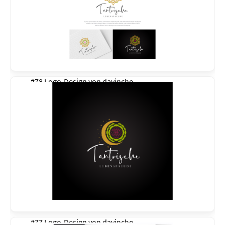
#78 Logo-Design von
davincho
#77 Logo-Design von
davincho