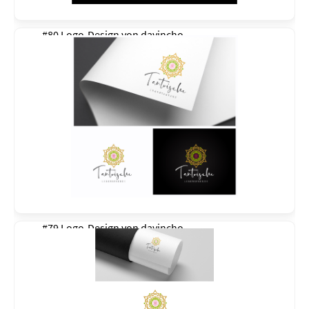
#80 Logo-Design von
davincho
#79 Logo-Design von
davincho