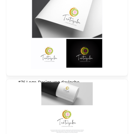
#76 Logo-Design von
davincho