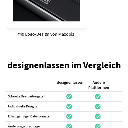
#49 Logo-Design von
Maxobiz
designenlassen im Vergleich
designenlassen
Andere
K
Plattformen
check_circle
check_circle
check_cir
Schnelle Bearbeitungszeit
check_circle
check_circle
do_not_distur
Individuelle Designs
check_circle
check_circle
canc
Erhalt gängiger Dateiformate
check_circle
check_circle
canc
Änderungsvorschläge