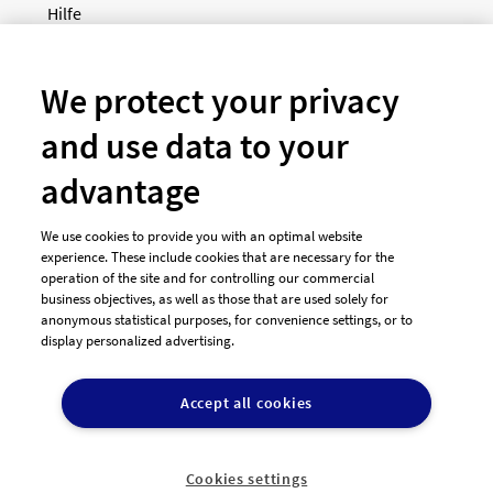
Hilfe
Newsletter
So funktioniert's
We protect your privacy
and use data to your
Unsere Zahlungsarten
advantage
We use cookies to provide you with an optimal website
experience. These include cookies that are necessary for the
operation of the site and for controlling our commercial
business objectives, as well as those that are used solely for
anonymous statistical purposes, for convenience settings, or to
display personalized advertising.
© 2026 designenlassen.de
AGB Auftraggeber
Accept all cookies
AGB Dienstleister
Datenschutz
Impressum
Vergütungsregeln
Cookie-Einstellungen

DE
Cookies settings