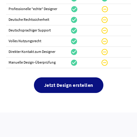
check_circle
do_not_disturb_on
canc
Professionelle "echte" Designer
check_circle
do_not_disturb_on
canc
Deutsche Rechtssicherheit
check_circle
do_not_disturb_on
canc
Deutschsprachiger Support
check_circle
do_not_disturb_on
do_not_distur
Volles Nutzungsrecht
check_circle
do_not_disturb_on
canc
Direkter Kontakt zum Designer
check_circle
do_not_disturb_on
canc
Manuelle Design-Überprüfung
Jetzt Design erstellen