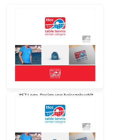
#57 Logo-Design von
heissgekuehlt