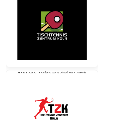
#46 Logo-Design von
designsketch