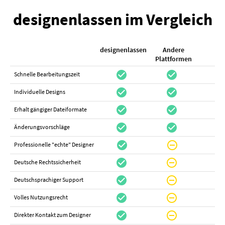
designenlassen im Vergleich
designenlassen
Andere
K
Plattformen
check_circle
check_circle
check_cir
Schnelle Bearbeitungszeit
check_circle
check_circle
do_not_distur
Individuelle Designs
check_circle
check_circle
canc
Erhalt gängiger Dateiformate
check_circle
check_circle
canc
Änderungsvorschläge
check_circle
do_not_disturb_on
canc
Professionelle "echte" Designer
check_circle
do_not_disturb_on
canc
Deutsche Rechtssicherheit
check_circle
do_not_disturb_on
canc
Deutschsprachiger Support
check_circle
do_not_disturb_on
do_not_distur
Volles Nutzungsrecht
check_circle
do_not_disturb_on
canc
Direkter Kontakt zum Designer