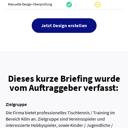
check_circle
do_not_disturb_on
canc
Manuelle Design-Überprüfung
Jetzt Design erstellen
Dieses kurze Briefing wurde
vom Auftraggeber verfasst:
Zielgruppe
Die Firma bietet professionelles Tischtennis / Training im
Bereich Köln an. Zielgruppe sind Vereinsspieler und
interessierte Hobbyspieler, sowie Kinder / Jugendliche /