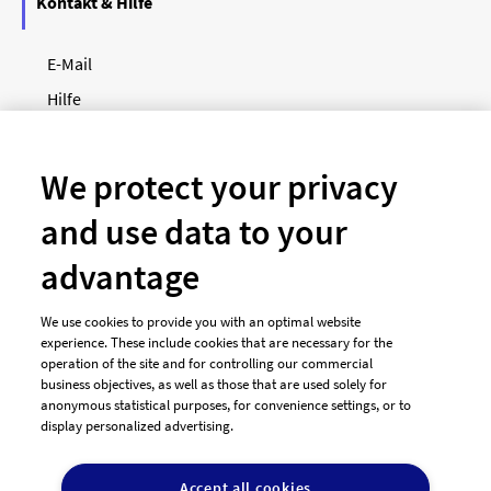
Kontakt & Hilfe
E-Mail
Hilfe
Newsletter
So funktioniert's
We protect your privacy
and use data to your
Unsere Zahlungsarten
advantage
We use cookies to provide you with an optimal website
experience. These include cookies that are necessary for the
operation of the site and for controlling our commercial
business objectives, as well as those that are used solely for
anonymous statistical purposes, for convenience settings, or to
display personalized advertising.
© 2026 designenlassen.de
AGB Auftraggeber
Accept all cookies
AGB Dienstleister
Datenschutz
Impressum