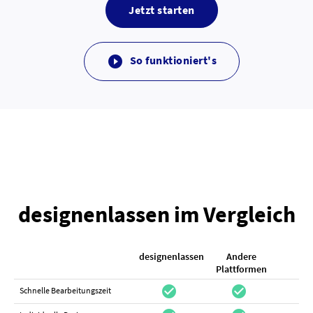
Jetzt starten
So funktioniert's

designenlassen im Vergleich
designenlassen
Andere
K
Plattformen
check_circle
check_circle
check_cir
Schnelle Bearbeitungszeit