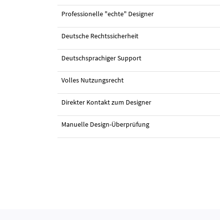
Professionelle "echte" Designer
Deutsche Rechtssicherheit
#49 Illustrationen von
sunnygrafiks
Deutschsprachiger Support
Volles Nutzungsrecht
Direkter Kontakt zum Designer
Manuelle Design-Überprüfung
#43 Design von
Inspirationstruhe