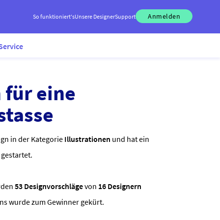
Anmelden
So funktioniert's
Unsere Designer
Support
Service
n für eine
stasse
gn in der Kategorie
Illustrationen
und hat ein
gestartet.
rden
53 Designvorschläge
von
16 Designern
gns wurde zum Gewinner gekürt.