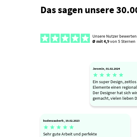
Das sagen unsere 30.
Unsere Nutzer bewerten
Ø mit 4,9
von 5 Sternen
Jeromin, 01.02.2024





Ein super Design, zeitlo
Elemente einen regional
Der Designer hat sich w
gemacht, vielen lieben 
budenzauberfc, 19.02.2023





Sehr gute Arbeit und perfekte