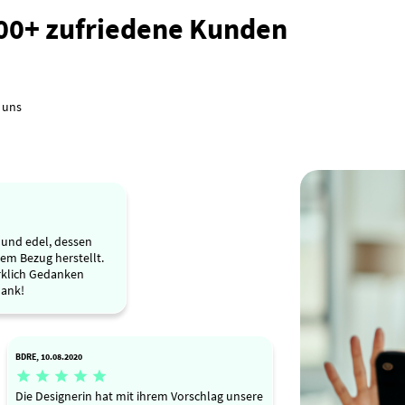
000+ zufriedene Kunden
 uns
s und edel, dessen
em Bezug herstellt.
irklich Gedanken
Dank!
BDRE, 10.08.2020





Die Designerin hat mit ihrem Vorschlag unsere