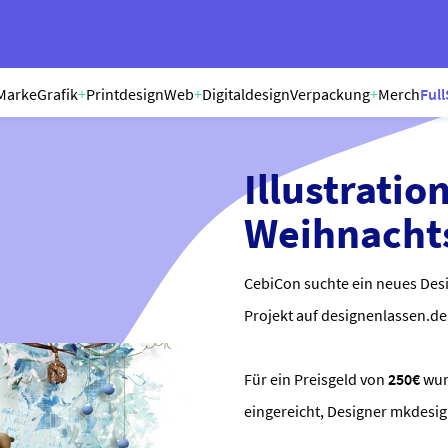
Marke
Grafik
+
Printdesign
Web
+
Digitaldesign
Verpackung
+
Merch
Full
Illustratio
Weihnacht
CebiCon suchte ein neues Desi
Projekt auf designenlassen.de 
Für ein Preisgeld von
250€
wu
eingereicht, Designer mkdesi