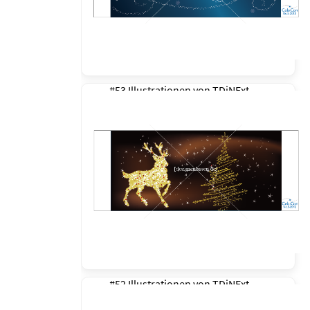
#53 Illustrationen von
TDiNExt
#52 Illustrationen von
TDiNExt