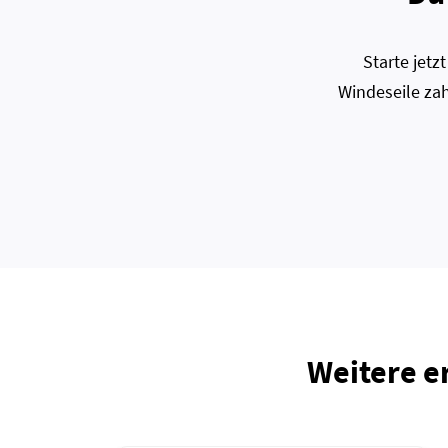
Starte jet
Windeseile zah
Weitere e