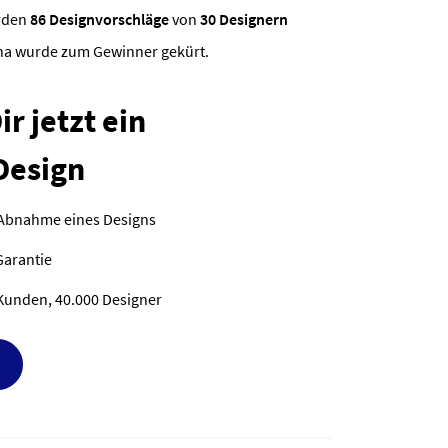
rden
86 Designvorschläge
von
30 Designern
sha wurde zum Gewinner gekürt.
r jetzt ein
Design
 Abnahme eines Designs
Garantie
Kunden, 40.000 Designer