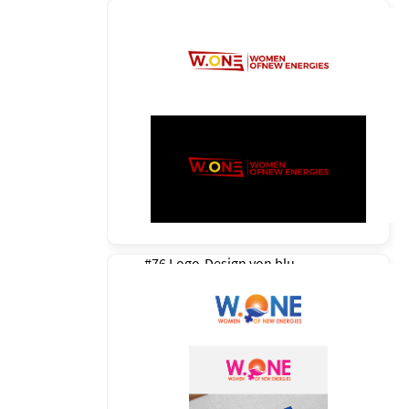
#76 Logo-Design von
blu