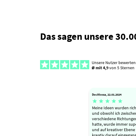
Das sagen unsere 30.
Unsere Nutzer bewerten
Ø mit 4,9
von 5 Sternen
DocAtossa, 22.01.2024





Meine Ideen wurden rich
und obwohl ich zwische
verschiedene Richtunge
hatte, wurde immer supe
und auf kreativer Ebene 
kreativ darauf eingegan