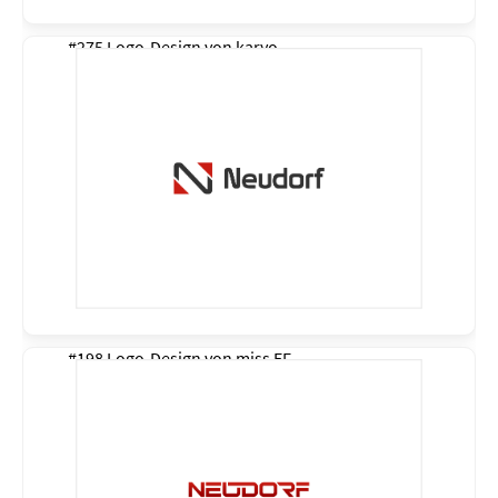
#275 Logo-Design von
karyo
#198 Logo-Design von
miss EF