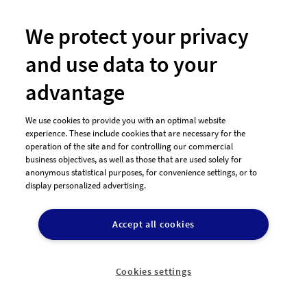
#400 Logo-Design von
Graphic78
We protect your privacy
and use data to your
advantage
We use cookies to provide you with an optimal website
experience. These include cookies that are necessary for the
operation of the site and for controlling our commercial
business objectives, as well as those that are used solely for
anonymous statistical purposes, for convenience settings, or to
display personalized advertising.
#384 Logo-Design von
SREE
Accept all cookies
Cookies settings