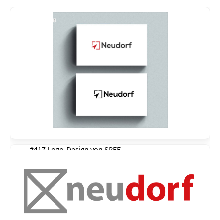
#417 Logo-Design von
SREE