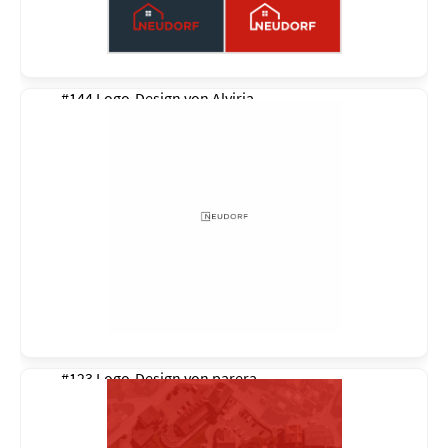
#144 Logo-Design von
Alviria
#123 Logo-Design von
parera