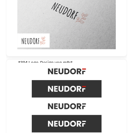
#394 Logo-Design von
m8rt