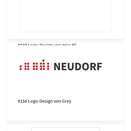
#197 Logo-Design von
miss EF
#156 Logo-Design von
Grey