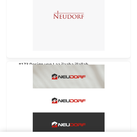
#173 Design von
Laa ilaaha illallah