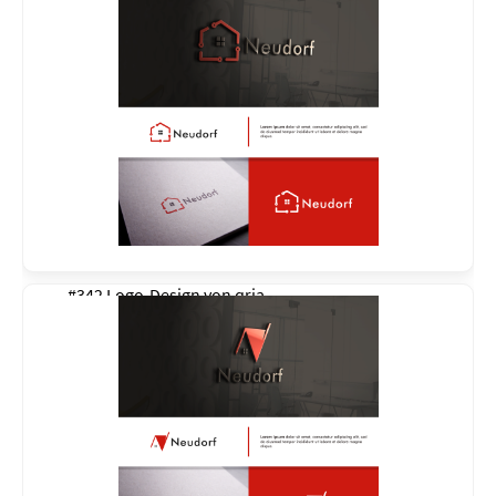
#342 Logo-Design von
qria