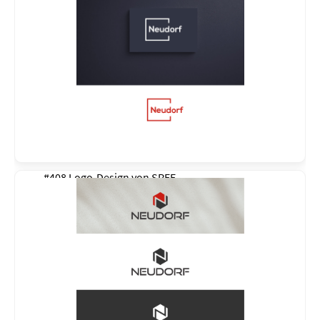
#408 Logo-Design von
SREE