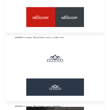
#369 Logo-Design von
cahyan
#343 Logo-Design von
violin