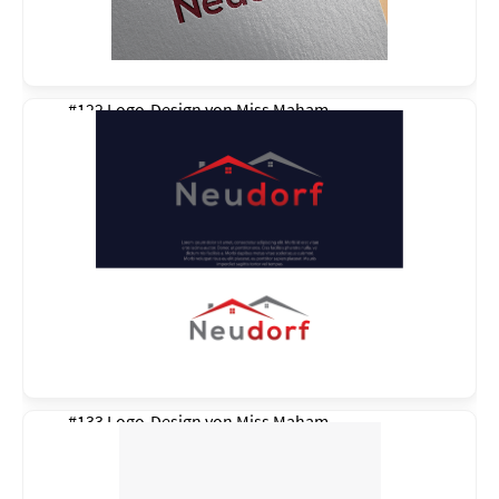
#122 Logo-Design von
Miss Maham
#133 Logo-Design von
Miss Maham