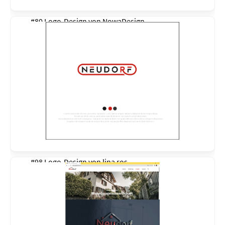
#80 Logo-Design von
NowaDesign
#98 Logo-Design von
lina ros