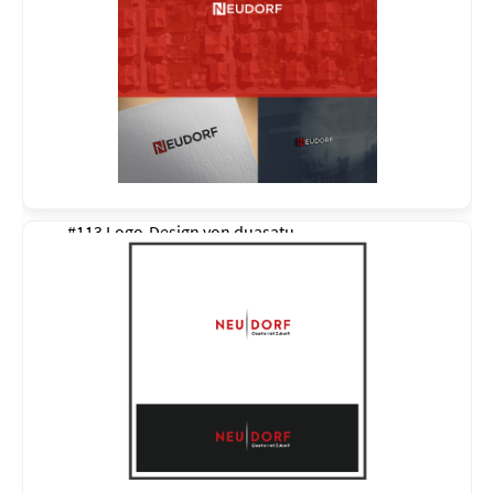
#113 Logo-Design von
duasatu