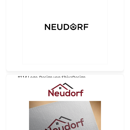
#114 Logo-Design von
ShivaDesign