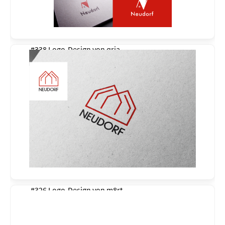
#338 Logo-Design von
qria
#326 Logo-Design von
m8rt