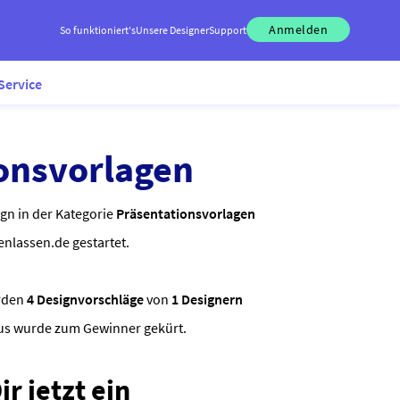
Anmelden
So funktioniert's
Unsere Designer
Support
Service
onsvorlagen
ign in der Kategorie
Präsentationsvorlagen
enlassen.de gestartet.
rden
4 Designvorschläge
von
1 Designern
ous wurde zum Gewinner gekürt.
r jetzt ein