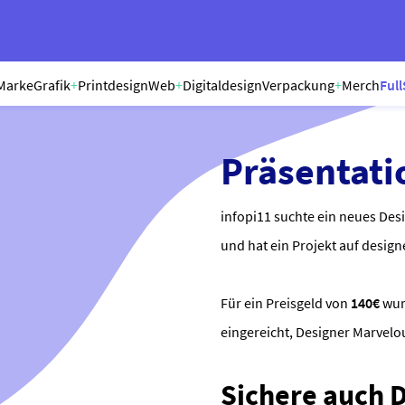
Marke
Grafik
+
Printdesign
Web
+
Digitaldesign
Verpackung
+
Merch
Full
Präsentati
infopi11 suchte ein neues Des
und hat ein Projekt auf design
Für ein Preisgeld von
140€
wu
eingereicht, Designer Marvel
Sichere auch Di