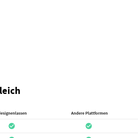
leich
designenlassen
Andere Plattformen
check_circle
check_circle