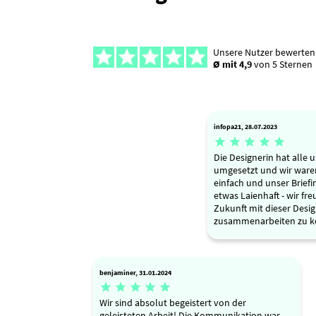
Unsere Nutzer bewerten
Ø mit 4,9
von 5 Sternen
infopa21, 28.07.2023





Die Designerin hat alle
umgesetzt und wir waren
einfach und unser Briefin
etwas Laienhaft - wir fr
Zukunft mit dieser Desig
zusammenarbeiten zu k
benjaminer, 31.01.2024





Wir sind absolut begeistert von der
geleisteten Arbeit! Die Kommunikation war