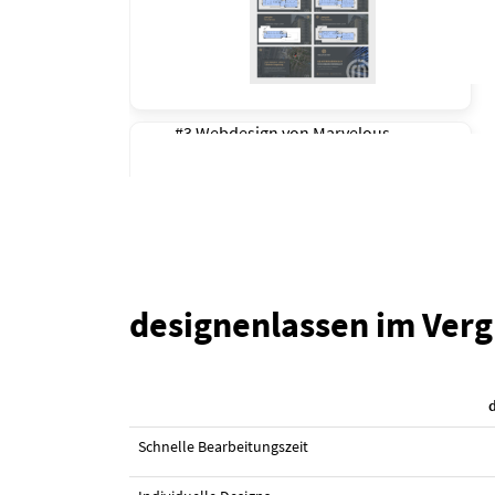
#3 Webdesign von
Marvelous
designenlassen im Verg
#2 Webdesign von
Marvelous
Schnelle Bearbeitungszeit