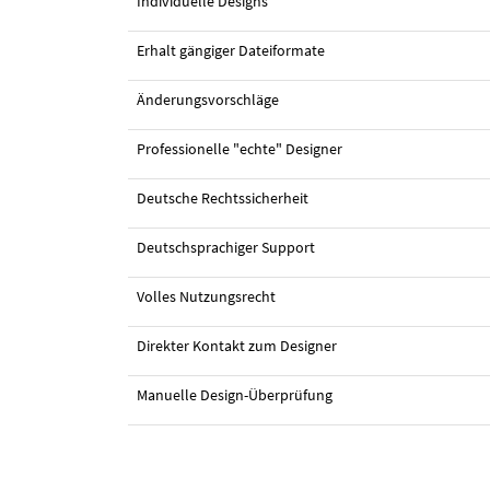
Individuelle Designs
Erhalt gängiger Dateiformate
Änderungsvorschläge
Professionelle "echte" Designer
Deutsche Rechtssicherheit
Deutschsprachiger Support
#1 Webdesign von
Marvelous
Volles Nutzungsrecht
Direkter Kontakt zum Designer
Manuelle Design-Überprüfung