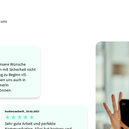
 uns
 unsere Wünsche
 mit Sicherheit nicht
g zu Beginn vlt.
euen uns auch in
nerin
önnen.
budenzauberfc, 19.02.2023





Sehr gute Arbeit und perfekte
Kommunikation. Alles hat bestens und