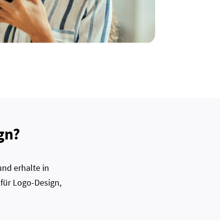
gn?
nd erhalte in
 für Logo-Design,