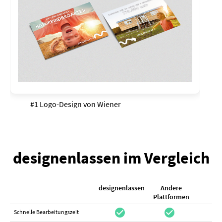
#1 Logo-Design von
Wiener
designenlassen im Vergleich
designenlassen
Andere
K
Plattformen
check_circle
check_circle
check_cir
Schnelle Bearbeitungszeit