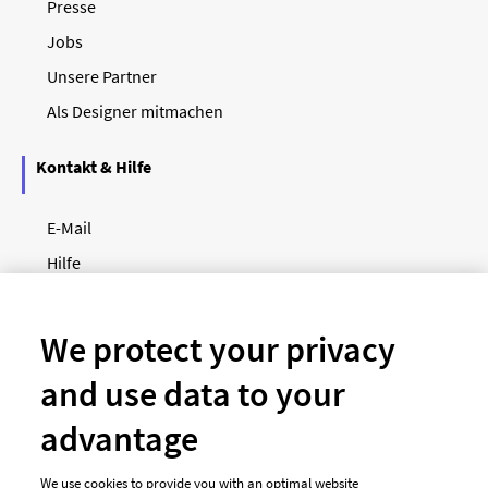
Presse
Jobs
Unsere Partner
Als Designer mitmachen
Kontakt & Hilfe
E-Mail
Hilfe
Newsletter
So funktioniert's
We protect your privacy
and use data to your
Unsere Zahlungsarten
advantage
We use cookies to provide you with an optimal website