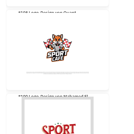
#108 Logo-Design von
Quant
#100 Logo-Design von
Mahamed El