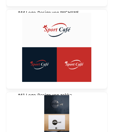
#44 Logo-Design von
IMGHANE
#41 Logo-Design von
zokka