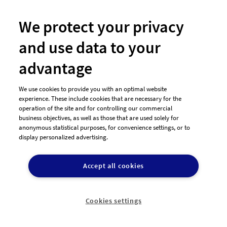
Deco, Emblem, Muster,
Hintergrund, wenig
We protect your privacy
Farben (max. 3) , gut
leserlich, Künstlerisch,
and use data to your
Kalligraphie
Hintergrund: Muster
advantage
Linien Art Deco Style
Emblem Versteckte Icons Kunstwerk Da es um Jungle
We use cookies to provide you with an optimal website
geht können Symbole oder Icons auch im
experience. These include cookies that are necessary for the
Hintergrund auftauchen: Ein A..
operation of the site and for controlling our commercial
business objectives, as well as those that are used solely for
anonymous statistical purposes, for convenience settings, or to
display personalized advertising.
26
170,00€
Entwürfe
Preisgeld
Accept all cookies
Logo-Design für kleine
"
Cookies settings
Hobbyzucht
Unser Logo soll