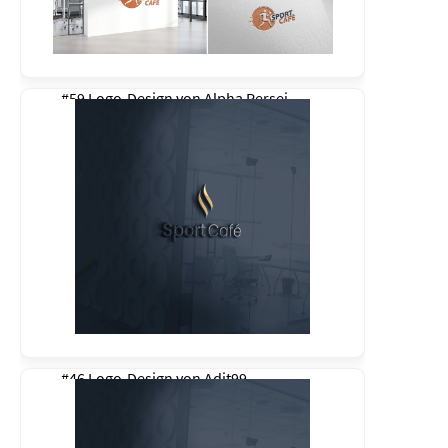
#59 Logo-Design von
Alpha Persei
#46 Logo-Design von
Adit99