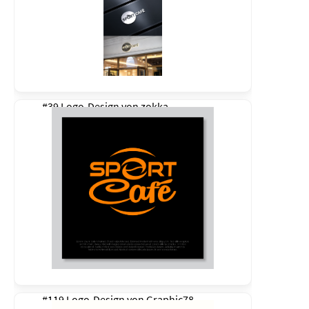
#39 Logo-Design von
zokka
#119 Logo-Design von
Graphic78