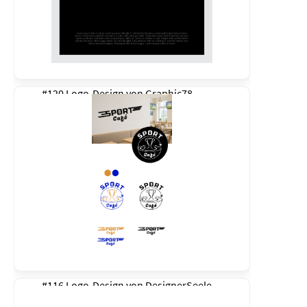
#120 Logo-Design von
Graphic78
#116 Logo-Design von
DesignerSeele