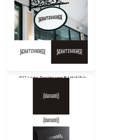
#21 Logo-Design von
BJ Habibie