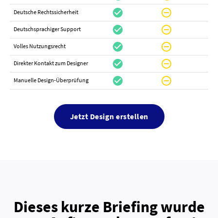
check_circle
do_not_disturb_on
canc
Deutsche Rechtssicherheit
check_circle
do_not_disturb_on
canc
Deutschsprachiger Support
check_circle
do_not_disturb_on
do_not_distur
Volles Nutzungsrecht
check_circle
do_not_disturb_on
canc
Direkter Kontakt zum Designer
check_circle
do_not_disturb_on
canc
Manuelle Design-Überprüfung
Jetzt Design erstellen
Dieses kurze Briefing wurde