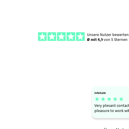
Unsere Nutzer bewerten
Ø mit 4,9
von 5 Sternen
infoha36





Very plesant contact
pleasure to work wi