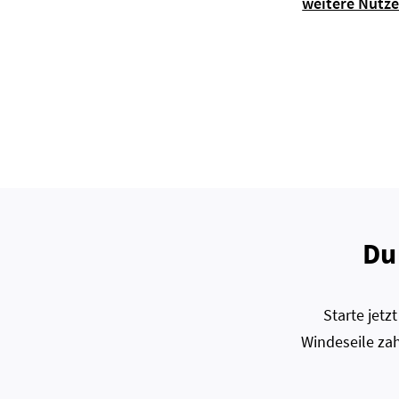
weitere Nutz
Du
Starte jet
Windeseile zah