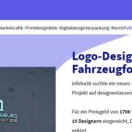
Marke
Grafik
+
Printdesign
Web
+
Digitaldesign
Verpackung
+
Merch
Full
Logo-Desig
Fahrzeugfo
infoha36 suchte ein neues 
Projekt auf designenlassen
Für ein Preisgeld von
170€
15 Designern
eingereicht,
gekürt.