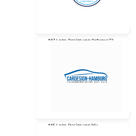
#47 Logo-Design von
Octupus72
#45 Logo-Design von
blu