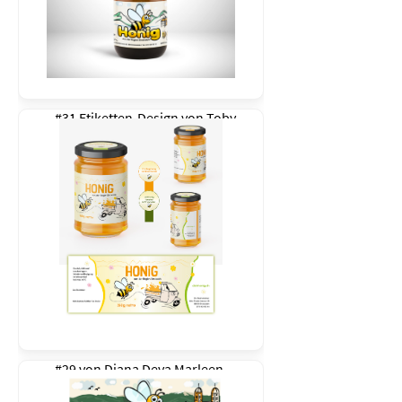
#31 Etiketten-Design von
Toby
#29 von
Diana Deva Marleen