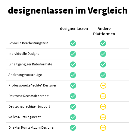
designenlassen im Vergleich
designenlassen
Andere
K
Plattformen
check_circle
check_circle
check_cir
Schnelle Bearbeitungszeit
check_circle
check_circle
do_not_distur
Individuelle Designs
check_circle
check_circle
canc
Erhalt gängiger Dateiformate
check_circle
check_circle
canc
Änderungsvorschläge
check_circle
do_not_disturb_on
canc
Professionelle "echte" Designer
check_circle
do_not_disturb_on
canc
Deutsche Rechtssicherheit
check_circle
do_not_disturb_on
canc
Deutschsprachiger Support
check_circle
do_not_disturb_on
do_not_distur
Volles Nutzungsrecht
check_circle
do_not_disturb_on
canc
Direkter Kontakt zum Designer