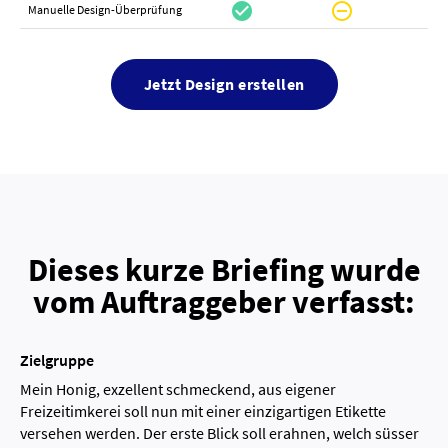
check_circle
do_not_disturb_on
canc
Manuelle Design-Überprüfung
Jetzt Design erstellen
Dieses kurze Briefing wurde
vom Auftraggeber verfasst:
Zielgruppe
Mein Honig, exzellent schmeckend, aus eigener
Freizeitimkerei soll nun mit einer einzigartigen Etikette
versehen werden. Der erste Blick soll erahnen, welch süsser