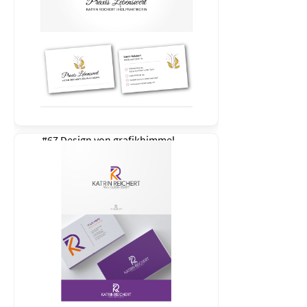
#67 Design von
grafikhimmel