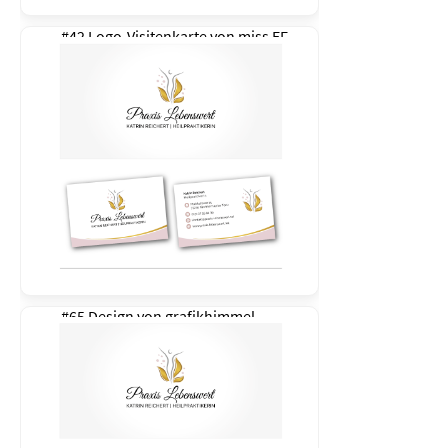
#42 Logo-Visitenkarte von
miss EF
#65 Design von
grafikhimmel