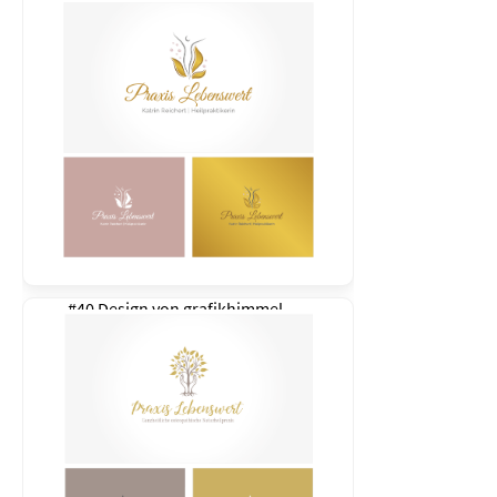
#40 Design von
grafikhimmel