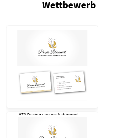
Wettbewerb
#79 Design von
grafikhimmel