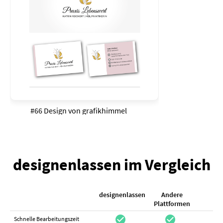
#66 Design von
grafikhimmel
designenlassen im Vergleich
designenlassen
Andere
K
Plattformen
check_circle
check_circle
check_cir
Schnelle Bearbeitungszeit