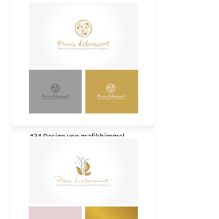
#34 Design von
grafikhimmel