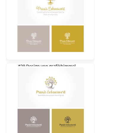
#29 Design von
grafikhimmel