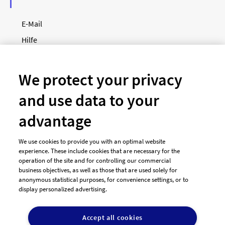
E-Mail
Hilfe
Newsletter
So funktioniert's
We protect your privacy
and use data to your
Unsere Zahlungsarten
advantage
We use cookies to provide you with an optimal website
experience. These include cookies that are necessary for the
operation of the site and for controlling our commercial
business objectives, as well as those that are used solely for
anonymous statistical purposes, for convenience settings, or to
display personalized advertising.
© 2026 designenlassen.de
AGB Auftraggeber
Accept all cookies
AGB Dienstleister
Datenschutz
Impressum