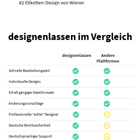
#2 Etiketten-Design von
Wiener
designenlassen im Vergleich
designenlassen
Andere
K
Plattformen
check_circle
check_circle
check_cir
Schnelle Bearbeitungszeit
check_circle
check_circle
do_not_distur
Individuelle Designs
check_circle
check_circle
canc
Erhalt gängiger Dateiformate
check_circle
check_circle
canc
Änderungsvorschläge
check_circle
do_not_disturb_on
canc
Professionelle "echte" Designer
check_circle
do_not_disturb_on
canc
Deutsche Rechtssicherheit
check_circle
do_not_disturb_on
canc
Deutschsprachiger Support