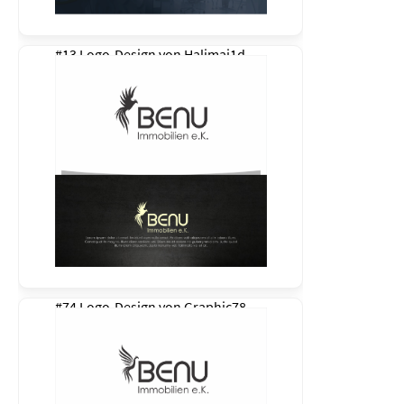
#13 Logo-Design von
Halimaj1d
#74 Logo-Design von
Graphic78