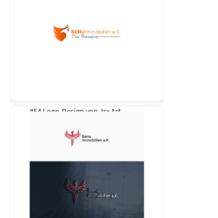
#54 Logo-Design von
Jrx Art