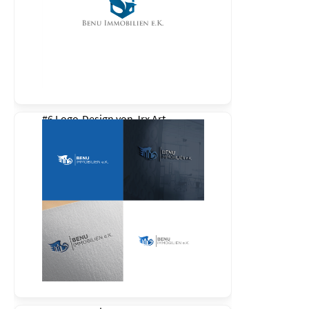
#6 Logo-Design von
Jrx Art