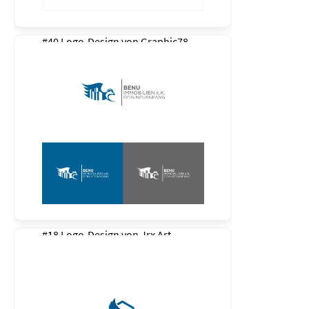
#40 Logo-Design von
Graphic78
#18 Logo-Design von
Jrx Art