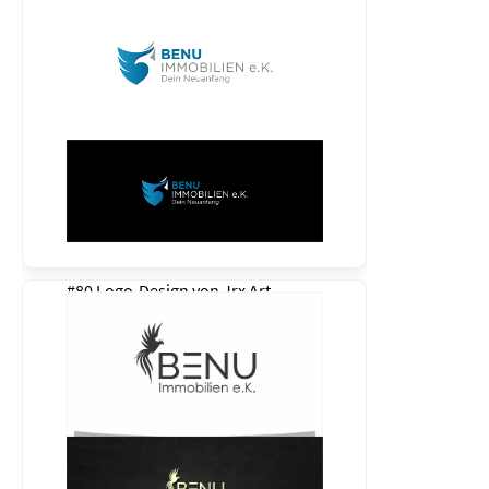
#80 Logo-Design von
Jrx Art