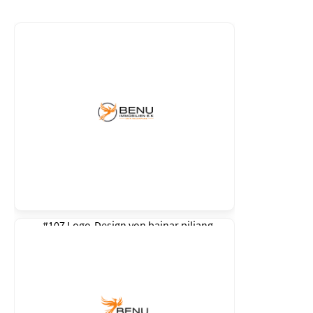
#107 Logo-Design von
bainar piliang