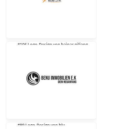
#106 Logo-Design von
bainar piliang
#89 Logo-Design von
blu