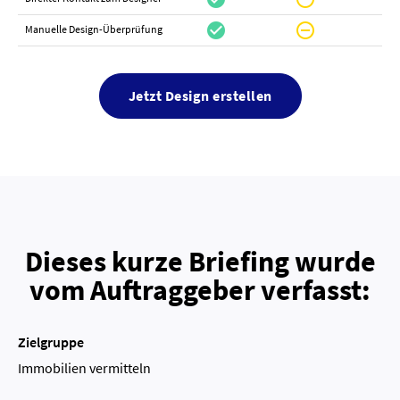
check_circle
do_not_disturb_on
canc
Manuelle Design-Überprüfung
Jetzt Design erstellen
Dieses kurze Briefing wurde
vom Auftraggeber verfasst:
Zielgruppe
Immobilien vermitteln