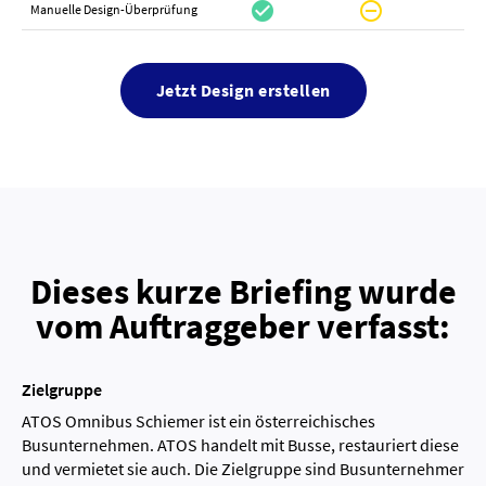
check_circle
do_not_disturb_on
canc
Manuelle Design-Überprüfung
Jetzt Design erstellen
Dieses kurze Briefing wurde
vom Auftraggeber verfasst:
Zielgruppe
ATOS Omnibus Schiemer ist ein österreichisches
Busunternehmen. ATOS handelt mit Busse, restauriert diese
und vermietet sie auch. Die Zielgruppe sind Busunternehmer