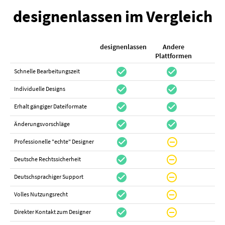
designenlassen im Vergleich
designenlassen
Andere
K
Plattformen
check_circle
check_circle
check_cir
Schnelle Bearbeitungszeit
check_circle
check_circle
do_not_distur
Individuelle Designs
check_circle
check_circle
canc
Erhalt gängiger Dateiformate
check_circle
check_circle
canc
Änderungsvorschläge
check_circle
do_not_disturb_on
canc
Professionelle "echte" Designer
check_circle
do_not_disturb_on
canc
Deutsche Rechtssicherheit
check_circle
do_not_disturb_on
canc
Deutschsprachiger Support
check_circle
do_not_disturb_on
do_not_distur
Volles Nutzungsrecht
check_circle
do_not_disturb_on
canc
Direkter Kontakt zum Designer