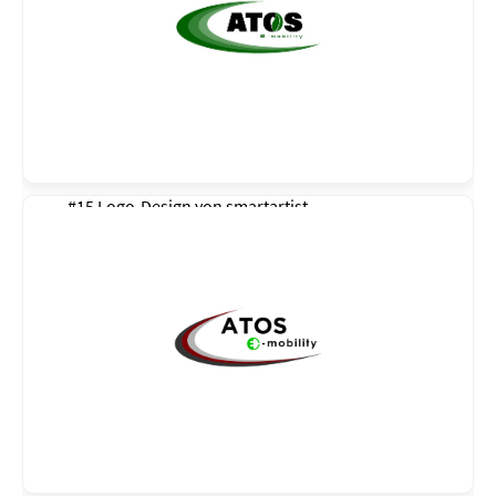
#15 Logo-Design von
smartartist