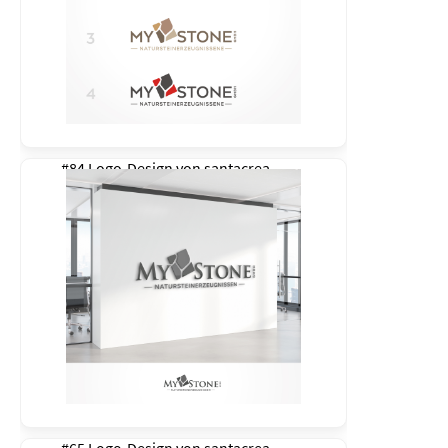
#84 Logo-Design von
santacrea