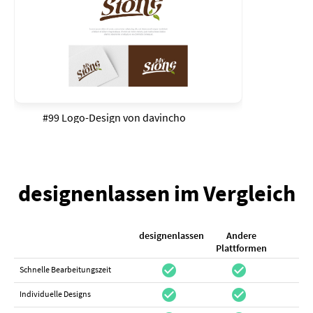
#99 Logo-Design von
davincho
designenlassen im Vergleich
designenlassen
Andere
K
Plattformen
check_circle
check_circle
check_cir
Schnelle Bearbeitungszeit
check_circle
check_circle
do_not_distur
Individuelle Designs