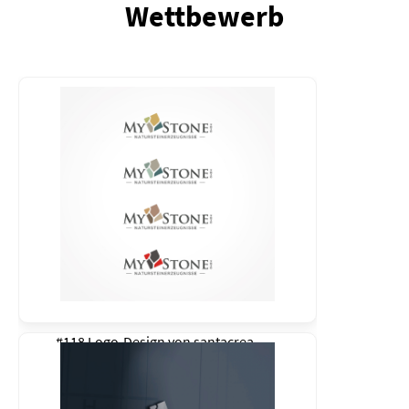
Wettbewerb
#118 Logo-Design von
santacrea