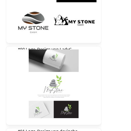
#90 Logo-Design von
LadyC