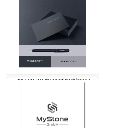
#25 Logo-Design von
mf graphicworxs