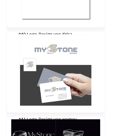
#40 Logo-Design von
dzira
#41 Logo-Design von
womey