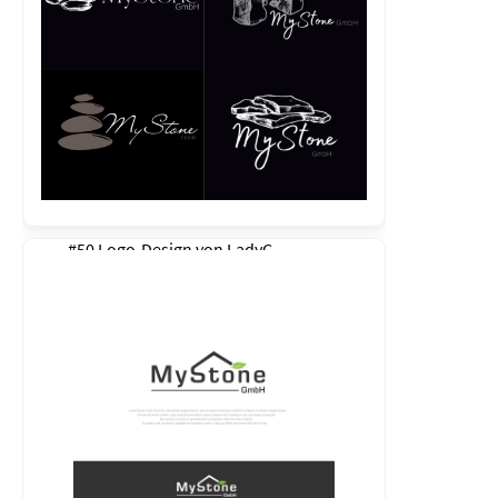
#50 Logo-Design von
LadyC