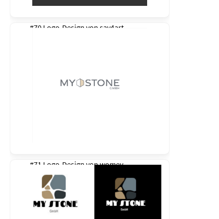
#70 Logo-Design von
sav4art
#71 Logo-Design von
womey