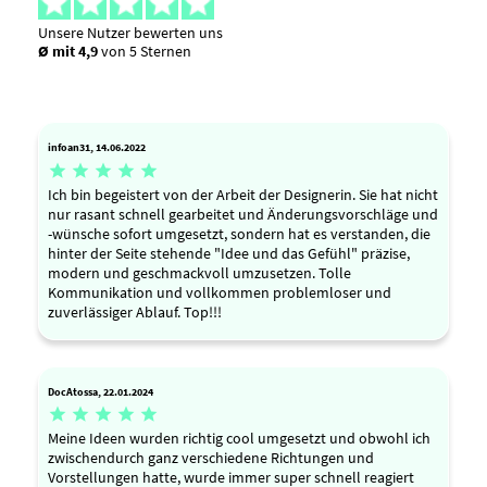
Unsere Nutzer bewerten uns
Ø mit 4,9
von 5 Sternen
infoan31, 14.06.2022





Ich bin begeistert von der Arbeit der Designerin. Sie hat nicht
nur rasant schnell gearbeitet und Änderungsvorschläge und
-wünsche sofort umgesetzt, sondern hat es verstanden, die
hinter der Seite stehende "Idee und das Gefühl" präzise,
modern und geschmackvoll umzusetzen. Tolle
Kommunikation und vollkommen problemloser und
zuverlässiger Ablauf. Top!!!
DocAtossa, 22.01.2024





Meine Ideen wurden richtig cool umgesetzt und obwohl ich
zwischendurch ganz verschiedene Richtungen und
Vorstellungen hatte, wurde immer super schnell reagiert