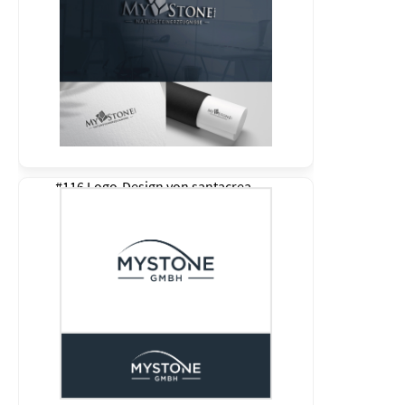
#116 Logo-Design von
santacrea