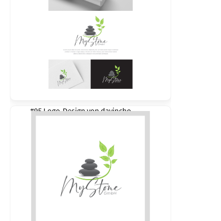
#95 Logo-Design von
davincho