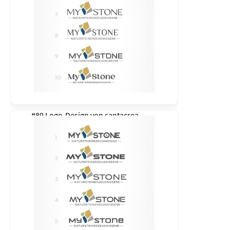
#89 Logo-Design von
santacrea