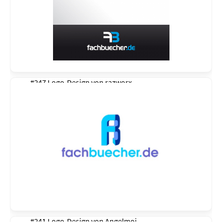
#247 Logo-Design von
razworx
#241 Logo-Design von
Angelmoj