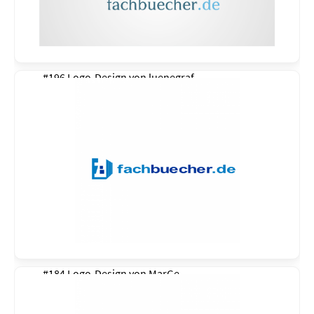
#196 Logo-Design von
luenegraf
#184 Logo-Design von
MarGe