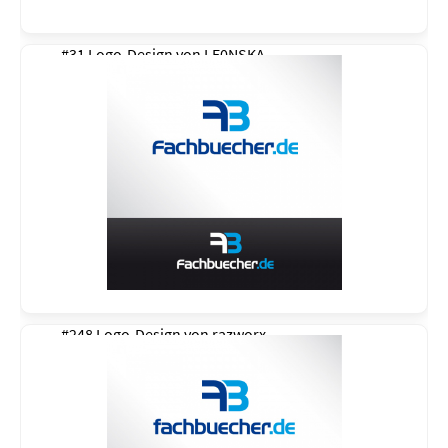
#31 Logo-Design von
LE0NSKA
#248 Logo-Design von
razworx