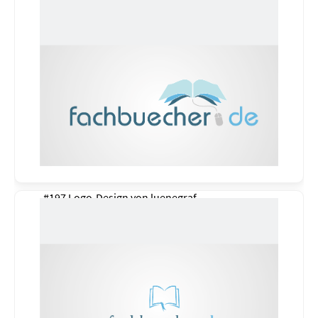
#197 Logo-Design von
luenegraf