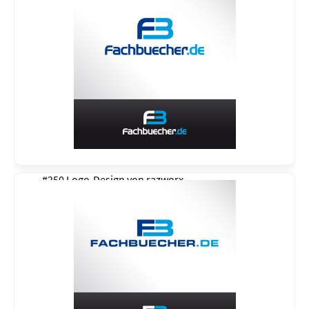
#250 Logo-Design von
razworx