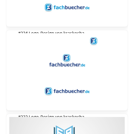
#224 Logo-Design von
kraskosha
#222 Logo-Design von
kraskosha