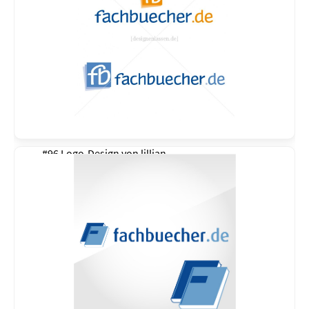
#96 Logo-Design von
lillian