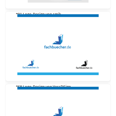
#91 Logo-Design von
smik
#68 Logo-Design von
VessDSign