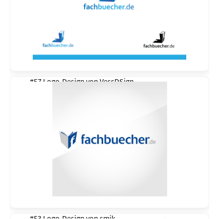
#57 Logo-Design von
VessDSign
#53 Logo-Design von
smik