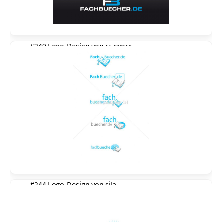
#249 Logo-Design von
razworx
#244 Logo-Design von
sila