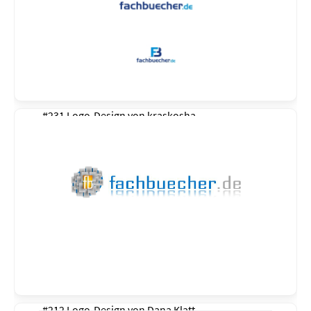
#231 Logo-Design von
kraskosha
#212 Logo-Design von
Dana Klatt