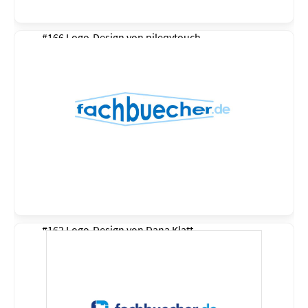
#166 Logo-Design von
njleqytouch
#162 Logo-Design von
Dana Klatt