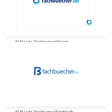
#143 Logo-Design von
mldesign
#138 Logo-Design von
njleqytouch