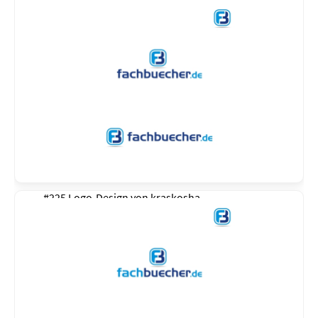
#225 Logo-Design von
kraskosha