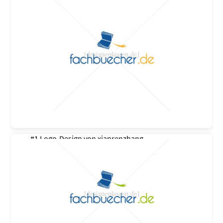
#1 Logo-Design von
xianrenzhang