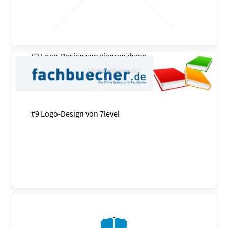
#2 Logo-Design von
xianrenzhang
#9 Logo-Design von
7level