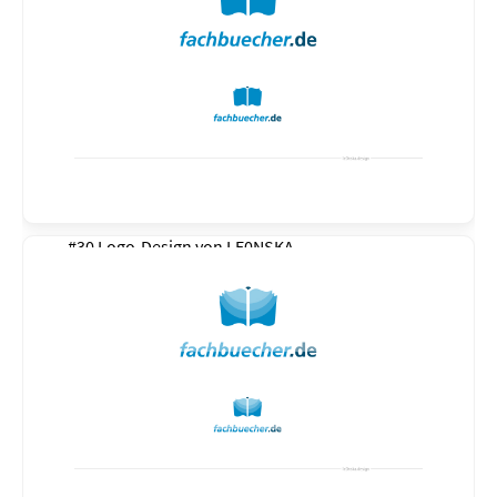
#30 Logo-Design von
LE0NSKA