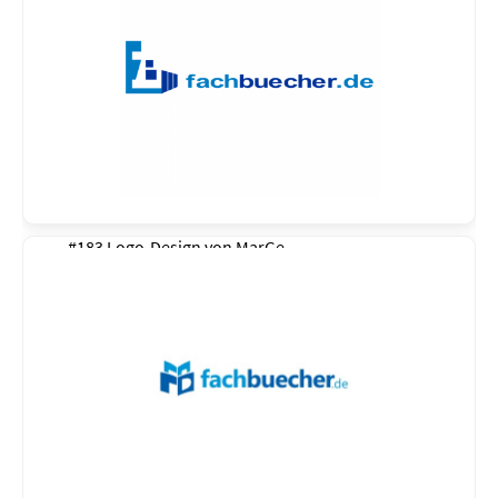
#183 Logo-Design von
MarGe