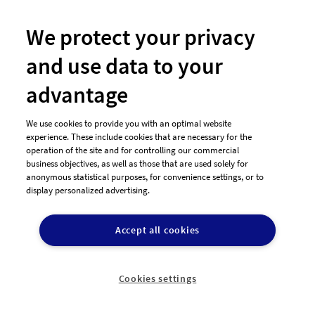
Jetzt Design erstellen
We protect your privacy
and use data to your
advantage
We use cookies to provide you with an optimal website
experience. These include cookies that are necessary for the
operation of the site and for controlling our commercial
business objectives, as well as those that are used solely for
anonymous statistical purposes, for convenience settings, or to
Hast Du noch Fragen?
display personalized advertising.
Accept all cookies
Wir beraten Dich gerne telefonisch

+49 911-13136893
Cookies settings
Montag - Donnerstag: