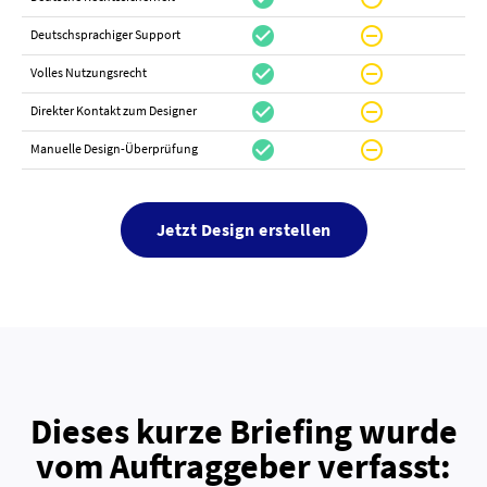
check_circle
do_not_disturb_on
canc
Deutschsprachiger Support
check_circle
do_not_disturb_on
do_not_distur
Volles Nutzungsrecht
check_circle
do_not_disturb_on
canc
Direkter Kontakt zum Designer
check_circle
do_not_disturb_on
canc
Manuelle Design-Überprüfung
Jetzt Design erstellen
Dieses kurze Briefing wurde
vom Auftraggeber verfasst: