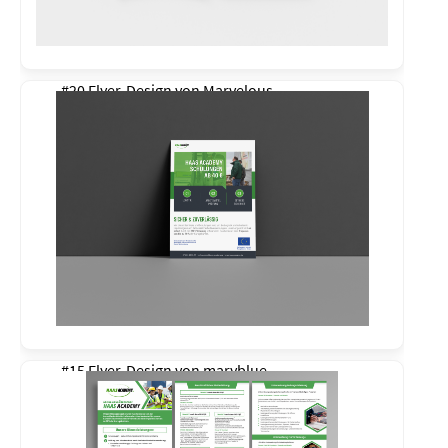
#20 Flyer-Design von
Marvelous
#15 Flyer-Design von
maryblue