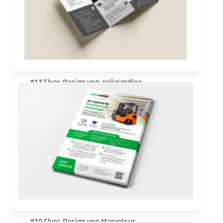
#13 Flyer-Design von
JuliaUndine
#10 Flyer-Design von
Marvelous