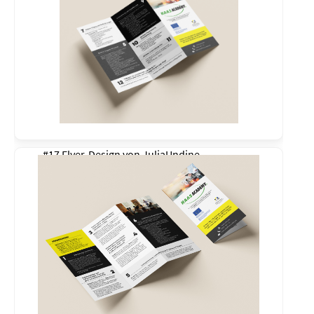
#17 Flyer-Design von
JuliaUndine