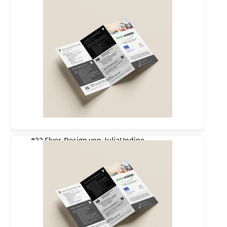
#22 Flyer-Design von
JuliaUndine