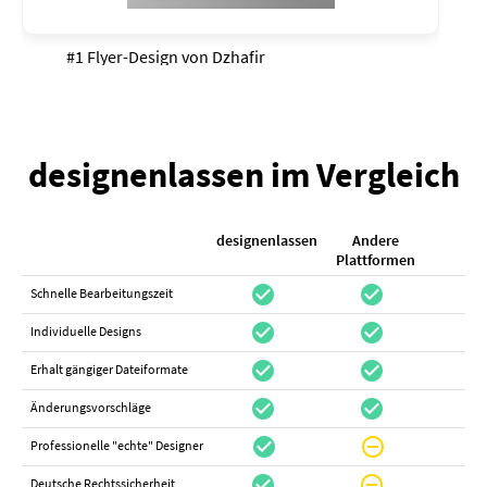
#1 Flyer-Design von
Dzhafir
designenlassen im Vergleich
designenlassen
Andere
K
Plattformen
check_circle
check_circle
check_cir
Schnelle Bearbeitungszeit
check_circle
check_circle
do_not_distur
Individuelle Designs
check_circle
check_circle
canc
Erhalt gängiger Dateiformate
check_circle
check_circle
canc
Änderungsvorschläge
check_circle
do_not_disturb_on
canc
Professionelle "echte" Designer
check_circle
do_not_disturb_on
canc
Deutsche Rechtssicherheit