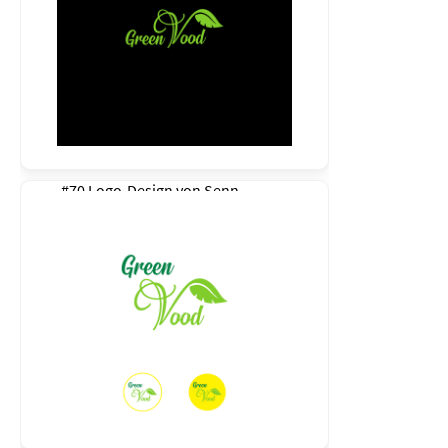
#70 Logo-Design von
Senn