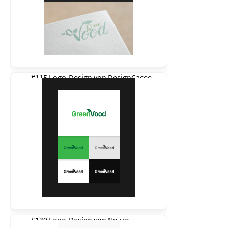
#115 Logo-Design von
DesignCacee
#130 Logo-Design von
Nuzzo