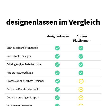
designenlassen im Vergleich
designenlassen
Andere
K
Plattformen
check_circle
check_circle
check_cir
Schnelle Bearbeitungszeit
check_circle
check_circle
do_not_distur
Individuelle Designs
check_circle
check_circle
canc
Erhalt gängiger Dateiformate
check_circle
check_circle
canc
Änderungsvorschläge
check_circle
do_not_disturb_on
canc
Professionelle "echte" Designer
check_circle
do_not_disturb_on
canc
Deutsche Rechtssicherheit
check_circle
do_not_disturb_on
canc
Deutschsprachiger Support
Volles Nutzungsrecht