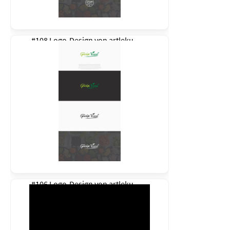
#108 Logo-Design von
artleku
#106 Logo-Design von
artleku