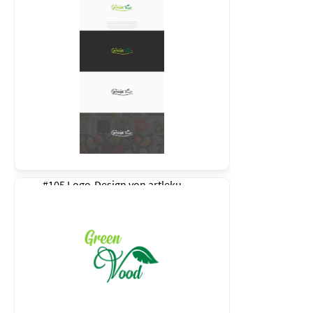
#105 Logo-Design von
artleku