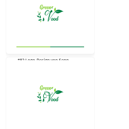
#82 Logo-Design von
Senn