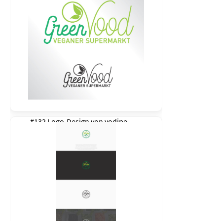
#132 Logo-Design von
vodipe