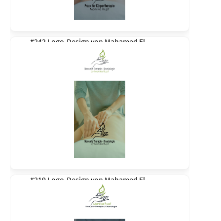
#242 Logo-Design von
Mahamed El
#219 Logo-Design von
Mahamed El