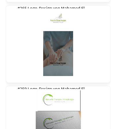
#265 Logo-Design von
Mahamed El
#259 Logo-Design von
Mahamed El