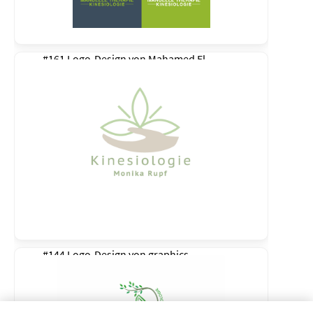
#161 Logo-Design von
Mahamed El
#144 Logo-Design von
graphics