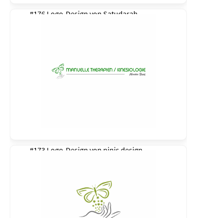
#176 Logo-Design von
Satudarah
#173 Logo-Design von
ninis design