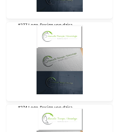
#277 Logo-Design von
dzira
#274 Logo-Design von
dzira