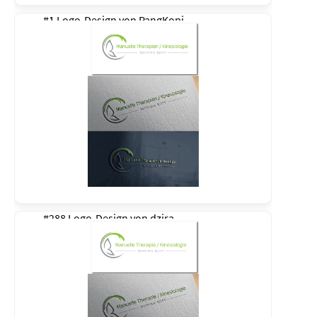
#1 Logo-Design von
PangKopi
#288 Logo-Design von
dzira