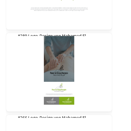
#289 Logo-Design von
Mahamed El
#266 Logo-Design von
Mahamed El