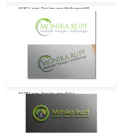
#182 Logo-Design von
Mahamed El
#178 Logo-Design von
dzira