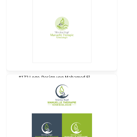
#172 Logo-Design von
Mahamed El