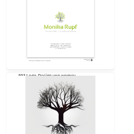
#93 Logo-Design von
womey