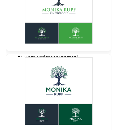
#23 Logo-Design von
PangKopi