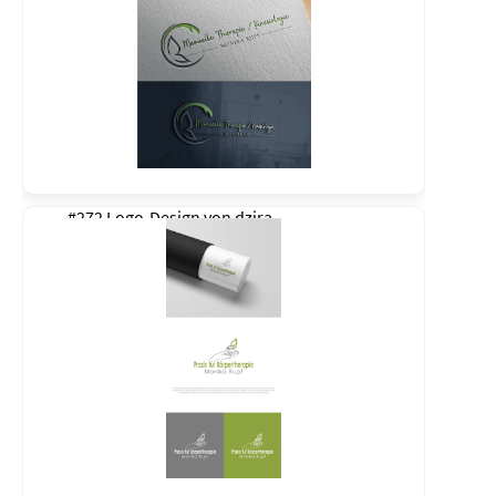
#272 Logo-Design von
dzira