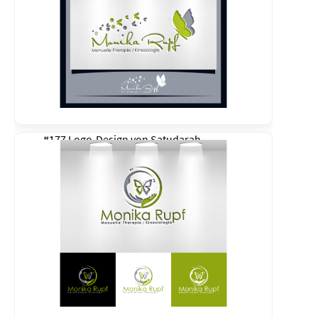
#177 Logo-Design von
Satudarah