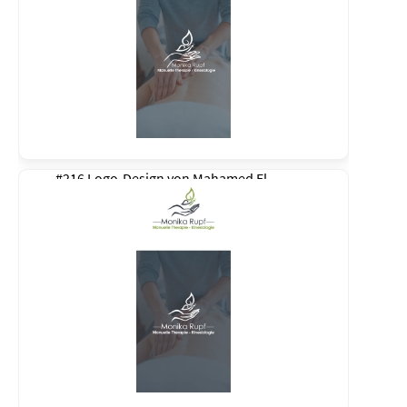
#216 Logo-Design von
Mahamed El