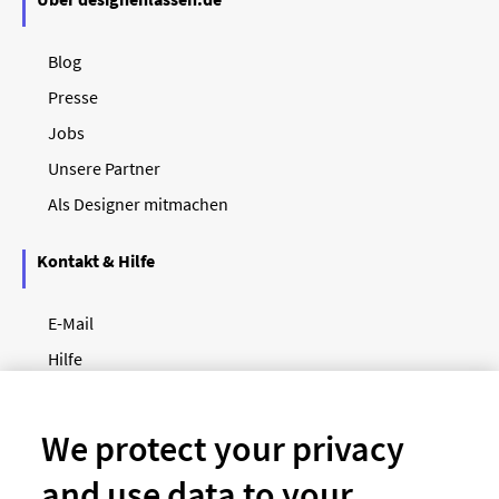
Blog
Presse
Jobs
Unsere Partner
Als Designer mitmachen
Kontakt & Hilfe
E-Mail
Hilfe
Newsletter
So funktioniert's
We protect your privacy
and use data to your
Unsere Zahlungsarten