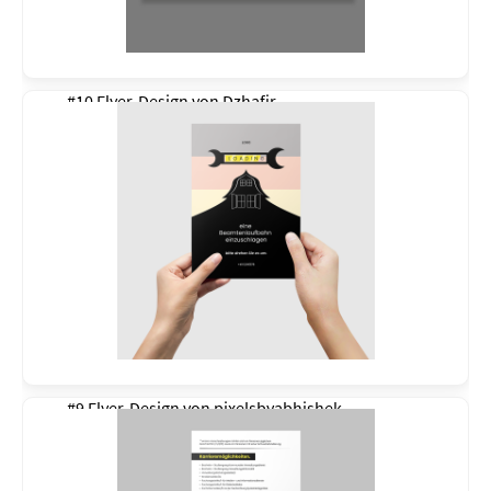
#10 Flyer-Design von
Dzhafir
#9 Flyer-Design von
pixelsbyabhishek