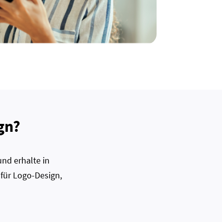
gn?
nd erhalte in
 für Logo-Design,