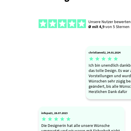
Unsere Nutzer bewerten
Ø mit 4,9
von 5 Sternen
christianest2, 24.01.2024





Ich bin unendlich dankba
das tolle Design. Es war
Vorstellungen und wur
Wünschen sehr zügig be
geändert, bis alle Wünsc
Herzlichen Dank dafür
infopa21, 28.07.2023





Die Designerin hat alle unsere Wünsche
umgesetzt und wir waren mit Sicherheit nicht