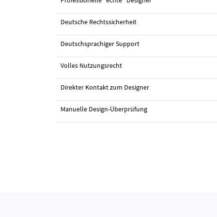
Professionelle "echte" Designer
Deutsche Rechtssicherheit
#3 Logo-Design von
erraji
Deutschsprachiger Support
Volles Nutzungsrecht
Direkter Kontakt zum Designer
Manuelle Design-Überprüfung
#7 Logo-Design von
nipieda