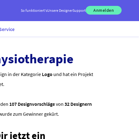
Anmelden
So funktioniert's
Unsere Designer
Support
Service
hysiotherapie
ign in der Kategorie
Logo
und hat ein Projekt
et.
rden
107 Designvorschläge
von
32 Designern
 wurde zum Gewinner gekürt.
r jetzt ein