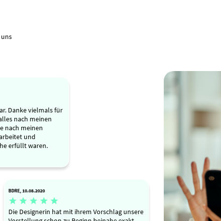
 uns
r. Danke vielmals für
 alles nach meinen
de nach meinen
arbeitet und
he erfüllt waren.
BDRE, 10.08.2020





Die Designerin hat mit ihrem Vorschlag unsere
Vorstellung schon zu Beginn beinahe exakt