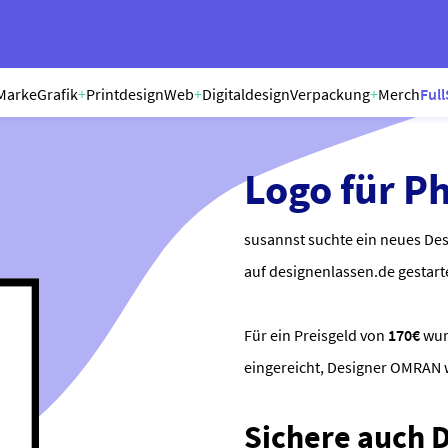
Marke
Grafik
+
Printdesign
Web
+
Digitaldesign
Verpackung
+
Merch
Full
Logo für P
susannst suchte ein neues Des
auf designenlassen.de gestart
Für ein Preisgeld von
170€
wu
eingereicht, Designer OMRAN
Sichere auch Di