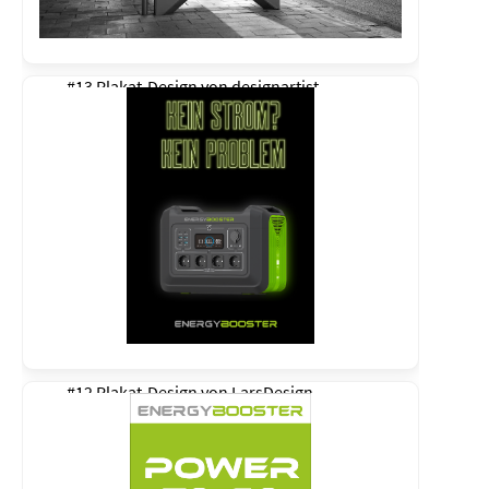
#13 Plakat-Design von
designartist
#12 Plakat-Design von
LarsDesign