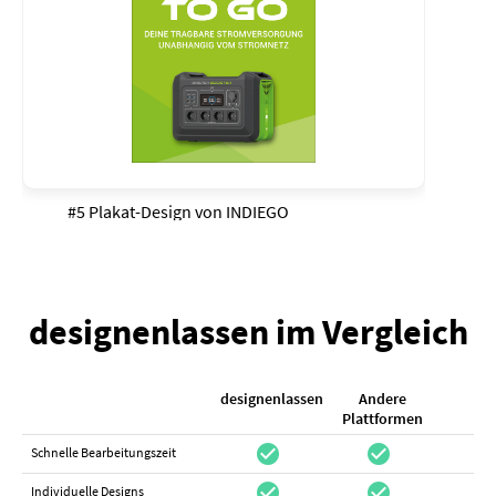
#5 Plakat-Design von
INDIEGO
designenlassen im Vergleich
designenlassen
Andere
K
Plattformen
check_circle
check_circle
check_cir
Schnelle Bearbeitungszeit
check_circle
check_circle
do_not_distur
Individuelle Designs